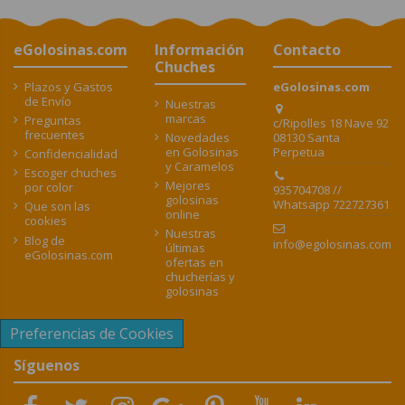
eGolosinas.com
Información
Contacto
Chuches
Plazos y Gastos
eGolosinas.com
de Envío
Nuestras
marcas
Preguntas
c/Ripolles 18 Nave 92
frecuentes
08130 Santa
Novedades
Perpetua
en Golosinas
Confidencialidad
y Caramelos
Escoger chuches
Mejores
por color
935704708 //
golosinas
Whatsapp 722727361
Que son las
online
cookies
Nuestras
Blog de
info@egolosinas.com
últimas
eGolosinas.com
ofertas en
chucherías y
golosinas
Preferencias de Cookies
Síguenos