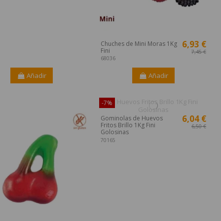
6,93 €
Chuches de Mini Moras 1Kg
Fini
7,45 €
68036
Añadir
Añadir
ible sólo en Internet!
-7%
6,04 €
Gominolas de Huevos
Fritos Brillo 1Kg Fini
6,50 €
Golosinas
70165