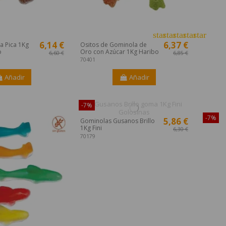
star
star
star
star
star
6,14 €
6,37 €
la Pica 1Kg
Ositos de Gominola de
o
Oro con Azúcar 1Kg Haribo
6,60 €
6,85 €
70401
Añadir
Añadir
o en Internet!
-7%
¡Dispon
-7%
5,86 €
Gominolas Gusanos Brillo
1Kg Fini
6,30 €
70179