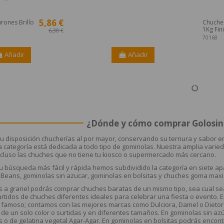
5,86 €
rones Brillo
Chuches
1Kg Fini
6,30 €
70168
Añadir
Añadir
¿Dónde y cómo comprar Golosina
 disposición chucherías al por mayor, conservando su ternura y sabor en
a categoría está dedicada a todo tipo de gominolas. Nuestra amplia varied
ncluso las chuches que no tiene tu kiosco o supermercado más cercano.
u búsqueda más fácil y rápida hemos subdividido la categoría en siete a
ly Beans, gominolas sin azucar, gominolas en bolsitas y chuches goma maxi
s a granel podrás comprar chuches baratas de un mismo tipo, sea cual se
urtidos de chuches diferentes ideales para celebrar una fiesta o evento. 
 famoso; contamos con las mejores marcas como Dulciora, Damel o Dietorel
de un solo color o surtidas y en diferentes tamaños. En gominolas sin az
 o de gelatina vegetal Agar-Agar. En gominolas en bolsitas podrás encont