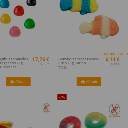
star
star
star
star
sta
17,76 €
6,14 €
agibus caramelos
Gominolas Peces Payaso
rageados 2Kg
Brillo 1Kg Haribo
19,10 €
6,60 €
 Golosinas
70212
Añadir
Añadir
ible sólo en Internet!
-7%