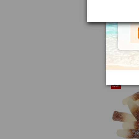
Chuches Manza
Grandes 1Kg (
aprox) Vidal Go
68135
¡Disponible sól
-7%