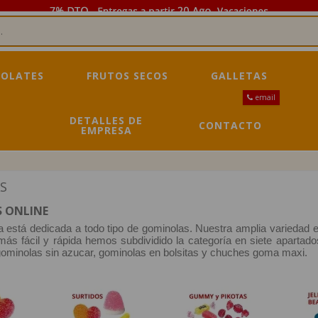
OLATES
FRUTOS SECOS
GALLETAS
email
DETALLES DE
CONTACTO
EMPRESA
S
 ONLINE
a está dedicada a todo tipo de gominolas. Nuestra amplia variedad e
ás fácil y rápida hemos subdividido la categoría en siete apartad
gominolas sin azucar, gominolas en bolsitas y chuches goma maxi.