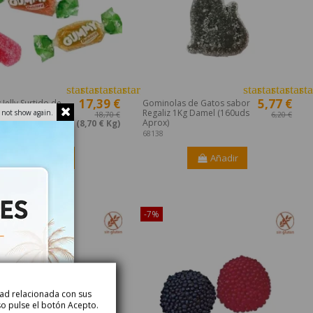
star
star
star
star
star_border
star
star
star
star
sta
17,39 €
5,77 €
elly Surtido de
Gominolas de Gatos sabor
a 2Kgs (330uds
Regaliz 1Kg Damel (160uds
 not show again.
18,70 €
6,20 €
Aprox)
(8,70 € Kg)
68138
Añadir
Añadir
ible sólo en Internet!
¡Disponible sólo en Internet!
-7%
idad relacionada con sus
so pulse el botón Acepto.