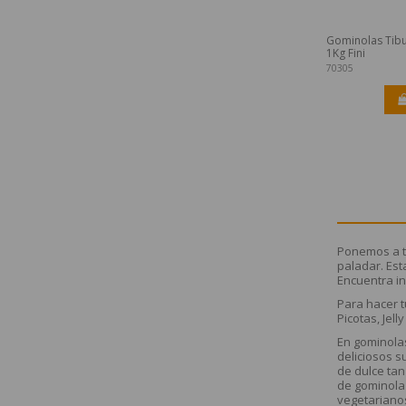
Gominolas Tibu
1Kg Fini
70305
Ponemos a tu
paladar. Est
Encuentra i
Para hacer t
Picotas, Jel
En gominola
deliciosos s
de dulce tan
de gominola 
vegetarianos