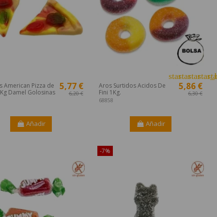
star
star
star
star_
st
5,77 €
5,86 €
s American Pizza de
Aros Surtidos Acidos De
Kg Damel Golosinas
Fini 1Kg.
6,20 €
6,30 €
68858
Añadir
Añadir
ible sólo en Internet!
-7%