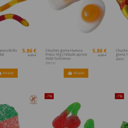
5,86 €
5,86 €
nos Brillo
Chuches goma Huevos
Chuche
dal
Fritos 1Kg (160uds aprox)
goma 1
6,30 €
6,30 €
Vidal Golosinas
68895
700131
Añadir
Añadir
o en Internet!
¡Disponible sólo en Internet!
¡Dispon
-7%
-7%