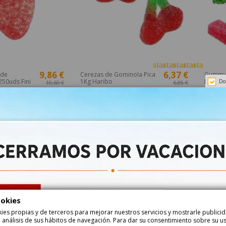
star
star
star
star
star
9,86 €
6,37 €
 de
Cerezas de Gominola Pica
Gummy J
250uds Fini
1Kg Haribo
Dulcior
Do
10,60 €
6,85 €
aprox)
68300
68286
Añadir
Añadir
o en Internet!
¡Disponible sólo en Internet!
¡Dispon
-7%
-7%
ookies
ookies propias y de terceros para mejorar nuestros servicios y mostrarle public
 análisis de sus hábitos de navegación. Para dar su consentimiento sobre su u