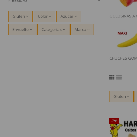
BEBIDAS
GOLOSINAS A 
Gluten
Color
Azúcar
Envuelto
Categorías
Marca
CHUCHES GOM
Gluten
¡Disponible sól
-7%