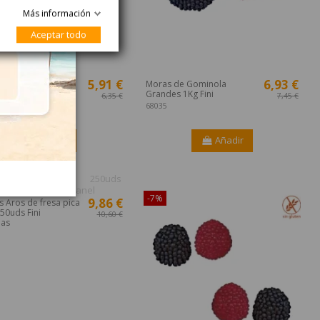
Más información
Aceptar todo
der
5,91 €
6,93 €
os de Gominola
Moras de Gominola
1Kg Jake
Grandes 1Kg Fini
6,35 €
7,45 €
68035
Añadir
Añadir
ible sólo en Internet!
¡Disponible sólo en Internet!
-7%
9,86 €
 Aros de fresa pica
50uds Fini
10,60 €
nas