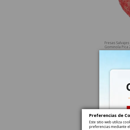
Fresas Salvajes
Gominola Pica 
68832
¡Disponible sól
-7%
Preferencias de C
Este sitio web utiliza c
preferencias mediante el