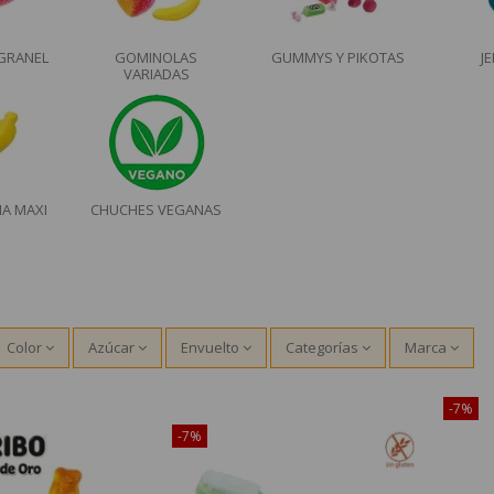
GRANEL
GOMINOLAS
GUMMYS Y PIKOTAS
J
VARIADAS
A MAXI
CHUCHES VEGANAS
Color
Azúcar
Envuelto
Categorías
Marca
o en Internet!
¡Disponible sólo en Internet!
-7%
-7%