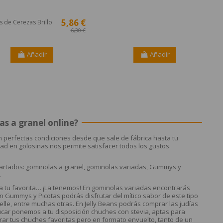
5,86 €
 de Cerezas Brillo
6,30 €
Añadir
Añadir
s a granel online?
 perfectas condiciones desde que sale de fábrica hasta tu
ad en golosinas nos permite satisfacer todos los gustos.
partados: gominolas a granel, gominolas variadas, Gummys y
.
a tu favorita… ¡La tenemos! En gominolas variadas encontrarás
En Gummys y Picotas podrás disfrutar del mítico sabor de este tipo
le, entre muchas otras. En Jelly Beans podrás comprar las judías
úcar ponemos a tu disposición chuches con stevia, aptas para
rar tus chuches favoritas pero en formato envuelto, tanto de un