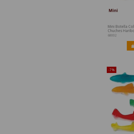
Mini Botella Co
Chuches Harib
68002
¡Disponible sól
-7%