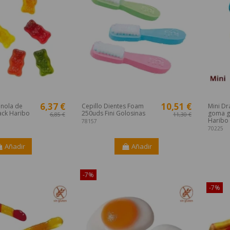
6,37 €
10,51 €
nola de
Cepillo Dientes Foam
Mini Dr
ack Haribo
250uds Fini Golosinas
goma g
6,85 €
11,30 €
Haribo
78157
70225
Añadir
Añadir
-7%
¡Dispon
-7%