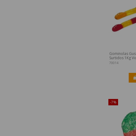
Gominolas Gusa
Surtidos 1Kg Vi
70014
¡Disponible sól
-7%