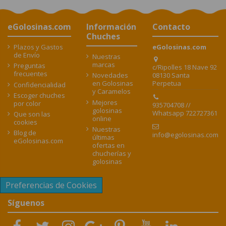
eGolosinas.com
Información
Contacto
Chuches
Plazos y Gastos
eGolosinas.com
de Envío
Nuestras
marcas
Preguntas
c/Ripolles 18 Nave 92
frecuentes
08130 Santa
Novedades
Perpetua
en Golosinas
Confidencialidad
y Caramelos
Escoger chuches
Mejores
por color
935704708 //
golosinas
Whatsapp 722727361
Que son las
online
cookies
Nuestras
Blog de
info@egolosinas.com
últimas
eGolosinas.com
ofertas en
chucherías y
golosinas
Preferencias de Cookies
Síguenos