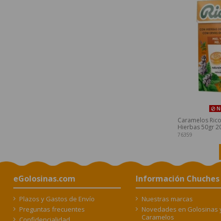
No
Caramelos Ricol
Hierbas 50gr 20
76359
eGolosinas.com
Información Chuches
Plazos y Gastos de Envío
Nuestras marcas
Preguntas frecuentes
Novedades en Golosinas 
Caramelos
Confidencialidad