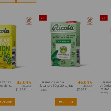
o en Internet!
¡Disponible sólo en Internet!
¡Dispon
-7%
-7%
35,04 €
46,04 €
a Perlas
Caramelos Ricola
Carame
ón Melisa
Eucalipto 50gr 20 cajitas
Aránda
37,68 €
49,50 €
cajitas
(1,75 € ud)
(2,30 € ud)
76268
76269
Añadir
Añadir