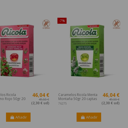
ible sólo en Internet!
¡Disponible sólo en Internet!
-7%
46,04 €
46,04 €
los Ricola
Caramelos Ricola Menta
no Rojo 50gr 20
Montaña 50gr 20 cajitas
49,50 €
49,50 €
(2,30 € ud)
(2,30 € ud)
76275
Añadir
Añadir