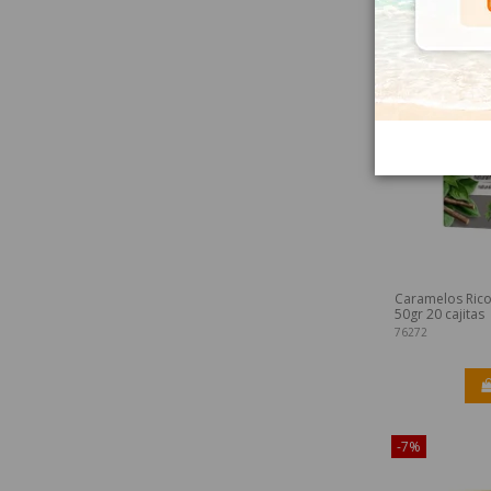
-7%
Caramelos Rico
50gr 20 cajitas
76272
-7%