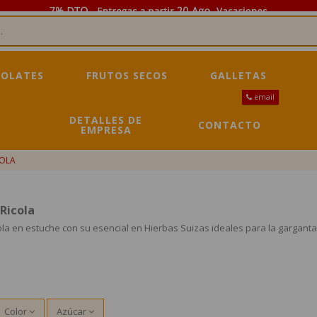
OLATES
FRUTOS SECOS
GALLETAS
email
DETALLES DE
CONTACTO
EMPRESA
COLA
Ricola
la en estuche con su esencial en Hierbas Suizas ideales para la gargant
Color
Azúcar