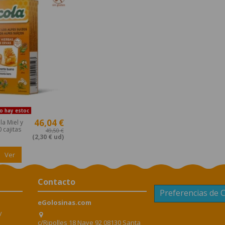
 hay estoc
46,04 €
a Miel y
 cajitas
49,50 €
(2,30 € ud)
Ver
Contacto
Preferencias de 
eGolosinas.com
y
c/Ripolles 18 Nave 92 08130 Santa