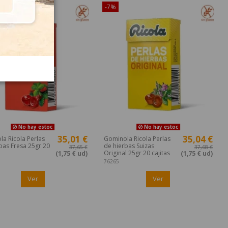
-7%
No hay estoc
No hay estoc
35,01 €
35,04 €
a Ricola Perlas
Gominola Ricola Perlas
bas Fresa 25gr 20
de hierbas Suizas
37,65 €
37,68 €
Original 25gr 20 cajitas
(1,75 € ud)
(1,75 € ud)
76265
Ver
Ver