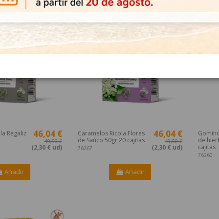
-7%
-7%
46,04 €
46,04 €
la Regaliz
Caramelos Ricola Flores
Gominol
de Saúco 50gr 20 cajitas
de hier
49,50 €
49,50 €
cajitas
(2,30 € ud)
(2,30 € ud)
76267
76260
Añadir
Añadir