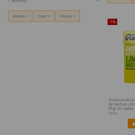
BEBIDAS
¡Disponible sól
Gluten
Color
Azúcar
-7%
Gominola Ricol
de hierbas Lim
25gr 20 cajitas
76261