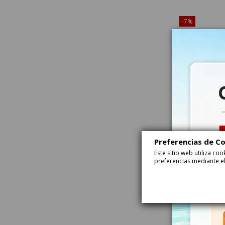
¡Disponible sól
-7%
Preferencias de C
Caramelos Rico
Este sitio web utiliza c
Naranja Menta 
preferencias mediante el
cajitas
76276
¡Disponible sól