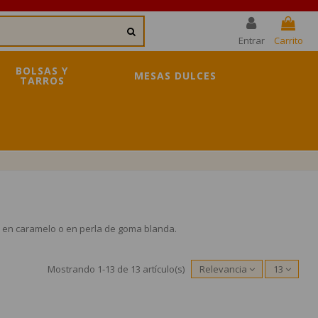
Entrar
Carrito
BOLSAS Y
MESAS DULCES
TARROS
a en caramelo o en perla de goma blanda.
Mostrando 1-13 de 13 artículo(s)
Relevancia
13