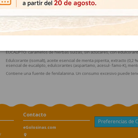
garganta.
¿Dónde comprar los caramelos Ricola?
En eGolosinas.com encontrarás todo el surtido de caramelos Ricola con 
¿Qué tipos de caramelos Ricola hay?
Los tienen en tipo caramelo duro y también en gomitas blandas, llamad
¿Qué ingredientes lleva los Caramelos Ricola Eucalip
EUCALIPTO: caramelos de hierbas suizas, sin azúcares, con edulcorant
Edulcorante (isomalt), aceite esencial de menta piperita, extracto (0,2 
esencial de eucalipto, edulcorantes (aspartamo, acesul- famo-K), mentol,
​Contiene una fuente de fenilalanina. Un consumo excesivo puede tene
Contacto
Preferencias de 
eGolosinas.com
y