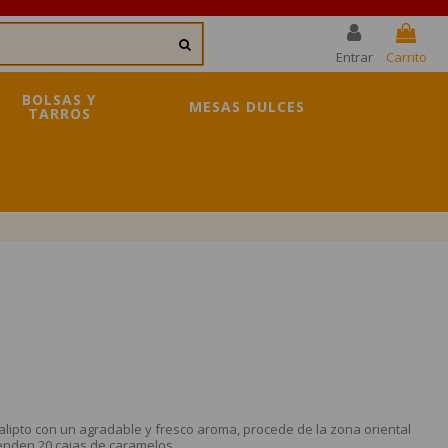
Entrar
Carrito
BOLSAS Y
MESAS DULCES
TARROS
ipto con un agradable y fresco aroma, procede de la zona oriental
enden 20 cajas de caramelos.