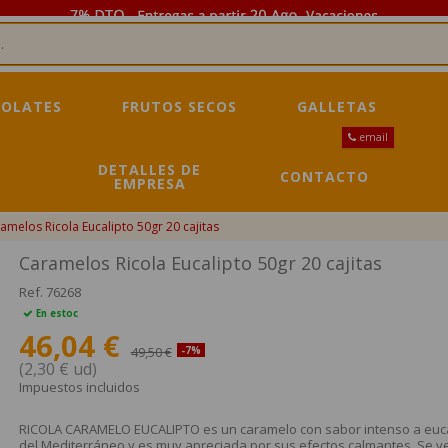
OLATES
FRUTOS SECOS
GALLETAS
email
DETALLES DE
CONTACTO
EMPRESA
amelos Ricola Eucalipto 50gr 20 cajitas
Caramelos Ricola Eucalipto 50gr 20 cajitas
Ref.
76268
En estoc
46,04 €
49,50 €
-7%
(2,30 € ud)
Impuestos incluidos
RICOLA CARAMELO EUCALIPTO es un caramelo con sabor intenso a eucal
del Mediterráneo y es muy apreciada por sus efectos calmantes. Se v