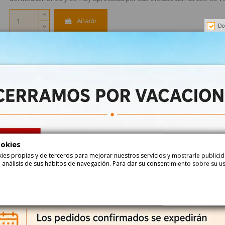
Añadir
Do
Haga su pedido ahora y recíbalo...
entre
24-08-2026
y
25-08-2026
con
Correos Express
entre
25-08-2026
y
26-08-2026
con
Correos Express Baleares
con azucar
Eucalipto
ookies
Descripción
Detalle del P
ookies propias y de terceros para mejorar nuestros servicios y mostrarle public
 análisis de sus hábitos de navegación. Para dar su consentimiento sobre su u
Caramelos Ricola Eucalipto 50gr 20 cajitas
RICOLA CARAMELO EUCALIPTO es un caramelo con sabor intenso a eucal
del Mediterráneo y es muy apreciada por sus efectos calmantes. Se v
¿Qué son los Caramelos Ricola y para qué sirve?
Son caramelos muy efectivos elaborados con la esencia de las hierbas