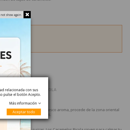
 not show again.
roducto
Acerca de RICOLA
idad relacionada con sus
so pulse el botón Acepto.
Más información
ipto.con un agradable y fresco aroma, procede de la zona oriental
Aceptar todo
enden 20 cajas de caramelos.
 de las montañas suizas. Los Caramelos Ricola sirven para calmar tu