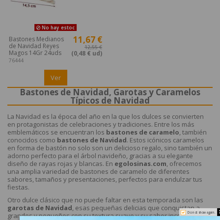
No hay estoc
11,67 €
Bastones Medianos
de Navidad Reyes
12,55 €
Magos 14Gr 24uds
(0,48 € ud)
76444
Ver
Bastones de Navidad, Garotas y Caramelos
Típicos de Navidad
La Navidad es la época del año en la que los dulces se convierten
en protagonistas de celebraciones y tradiciones. Entre los más
emblemáticos se encuentran los
bastones de caramelo
, también
conocidos como
bastones de Navidad
. Estos icónicos caramelos
en forma de bastón no solo son un delicioso regalo, sino también un
adorno perfecto para el árbol navideño, gracias a su elegante
diseño de rayas rojas y blancas. En
egolosinas.com
, ofrecemos
una amplia variedad de bastones de caramelo de diferentes
sabores, tamaños y presentaciones, perfectos para endulzar tus
fiestas.
Otro dulce clásico que no puede faltar en esta temporada son las
garotas de Navidad
, esas pequeñas delicias que conquistan a
Do not show again.
grandes y pequeños con su textura suave y su sabor inconfundible.