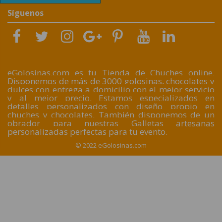
Síguenos
eGolosinas.com es tu Tienda de Chuches online.
Disponemos de más de 3000 golosinas, chocolates y
dulces con entrega a domicilio con el mejor servicio
y al mejor precio. Estamos especializados en
detalles personalizados con diseño propio en
chuches y chocolates. También disponemos de un
obrador para nuestras Galletas artesanas
personalizadas perfectas para tu evento.
© 2022 eGolosinas.com