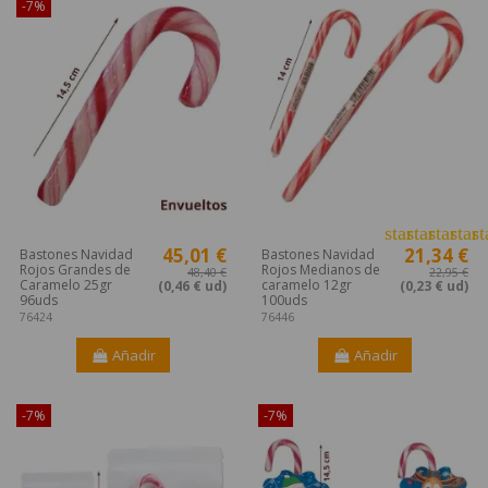
-7%
star
star
star
star
st
45,01 €
21,34 €
Bastones Navidad
Bastones Navidad
Rojos Grandes de
Rojos Medianos de
48,40 €
22,95 €
Caramelo 25gr
caramelo 12gr
(0,46 € ud)
(0,23 € ud)
96uds
100uds
76424
76446
Añadir
Añadir
-7%
-7%