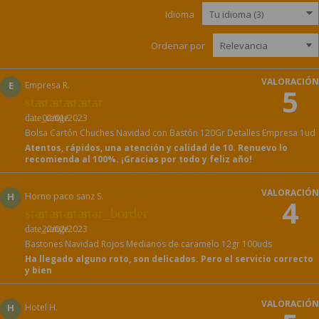
Idioma
Ordenar por
VALORACIÓN
E
Empresa R.
5
star
star
star
star
star
02/01/2023
date_range
Bolsa Cartón Chuches Navidad con Bastón 120Gr Detalles Empresa 1ud
Atentos, rápidos, una atención y calidad de 10. Renuevo lo
recomienda al 100%. ¡Gracias por todo y feliz año!
VALORACIÓN
H
Horno paco sanz S.
4
star
star
star
star
star_border
22/02/2023
date_range
Bastones Navidad Rojos Medianos de caramelo 12gr 100uds
Ha llegado alguno roto, son delicados. Pero el servicio correcto
y bien
VALORACIÓN
H
Hotel H.