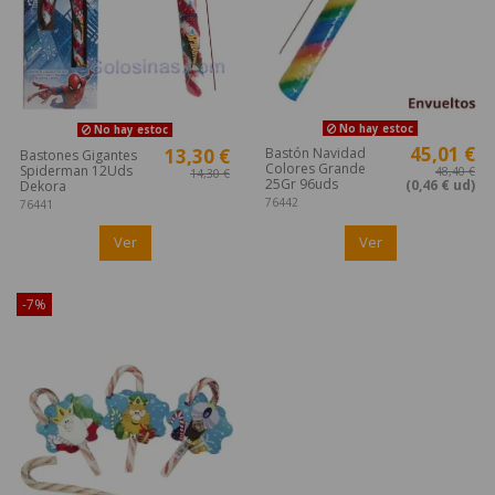
No hay estoc
No hay estoc
45,01 €
13,30 €
Bastón Navidad
Bastones Gigantes
Colores Grande
Spiderman 12Uds
48,40 €
14,30 €
25Gr 96uds
(0,46 € ud)
Dekora
76442
76441
Ver
Ver
-7%