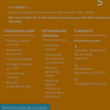
5
star
star
star
star
star
07/02/2023
date_range
Bastones Navidad Rojos Medianos de caramelo 12gr 100uds
Me sorprendieron. Están buenos y son una opción divertida para
Navidad
eGolosinas.com
Información
Contacto
Chuches
Plazos y Gastos
eGolosinas.com
de Envío
Nuestras
marcas
Preguntas
c/Ripolles 18 Nave 92
frecuentes
08130 Santa
Novedades
Perpetua
en Golosinas
Confidencialidad
y Caramelos
Escoger chuches
Mejores
por color
935704708 //
golosinas
Whatsapp 722727361
Que son las
online
cookies
Nuestras
Blog de
info@egolosinas.com
últimas
eGolosinas.com
ofertas en
chucherías y
golosinas
Preferencias de Cookies