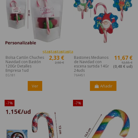
star
star
star
star
star
2,33 €
11,67 €
Bolsa Cartón Chuches
Bastones Medianos
Navidad con Bastón
de Navidad con
2,50 €
12,55 €
120Gr Detalles
escena surtida 14Gr
(0,48 € ud)
Empresa 1ud
24uds
EG181
764451
Ver
Añadir
-7%
-7%