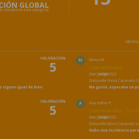
CIÓN GLOBAL
e clientes en esta categoría
Idioma
VALORACIÓN
M
Mireia M.
5
star
star
star
star
star
18/09/2023
date_range
Dietorelle Fresa Caramelo 
 siguen igual de bien
Me gustó, esperaba un p
VALORACIÓN
A
Ana esther P.
5
star
star
star
star
star_bord
18/09/2023
date_range
Dietorelle Mora Caramelo 
Hubo una incidencia per