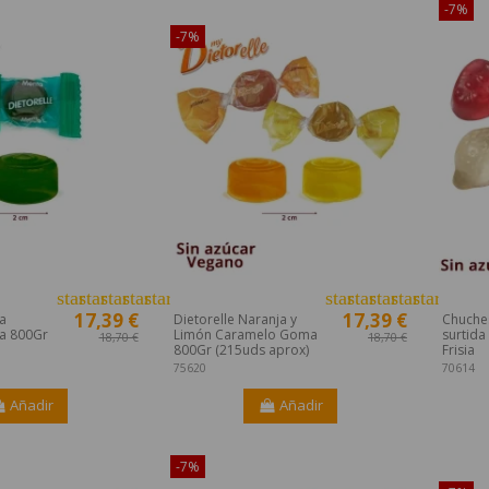
o en Internet!
¡Disponible sólo en Internet!
-7%
-7%
star
star
star
star
star
star
star
star
star
star_half
17,39 €
17,39 €
ta
Dietorelle Naranja y
Chuche
a 800Gr
Limón Caramelo Goma
surtida
18,70 €
18,70 €
800Gr (215uds aprox)
Frisia
75620
70614
Añadir
Añadir
-7%
¡Dispon