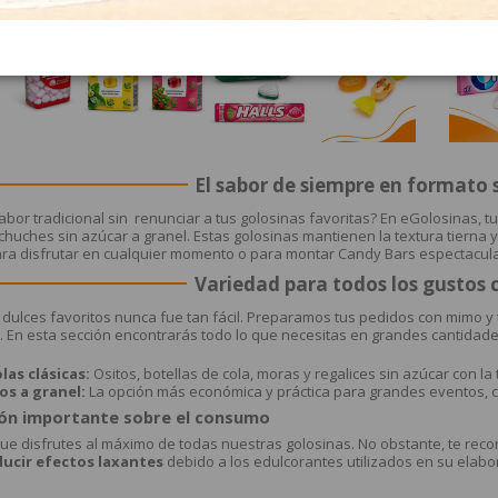
El sabor de siempre en formato 
abor tradicional sin renunciar a tus golosinas favoritas? En eGolosinas,
chuches sin azúcar a granel. Estas golosinas mantienen la textura tierna y
ra disfrutar en cualquier momento o para montar Candy Bars espectacula
Variedad para todos los gustos 
dulces favoritos nunca fue tan fácil. Preparamos tus pedidos con mimo 
 En esta sección encontrarás todo lo que necesitas en grandes cantidade
as clásicas:
Ositos, botellas de cola, moras y regalices sin azúcar con la
s a granel:
La opción más económica y práctica para grandes eventos, ce
ón importante sobre el consumo
e disfrutes al máximo de todas nuestras golosinas. No obstante, te re
ucir efectos laxantes
debido a los edulcorantes utilizados en su elabo