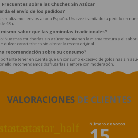
 Frecuentes sobre las Chuches Sin Azúcar
rda el envío de los pedidos?
s realizamos envíos a toda España. Una vez tramitado tu pedido en nuestra
de 48h.
l mismo sabor que las gominolas tradicionales?
o! Nuestras chucherías sin azúcar mantienen la misma textura y el sabor c
 dulzor característico sin alterar la receta original.
na recomendación sobre su consumo?
mportante tener en cuenta que un consumo excesivo de golosinas sin azú
Por ello, recomendamos disfrutarlas siempre con moderación.
VALORACIONES
DE CLIENTES
ar
star
star
star
star_half
Número de votos
15