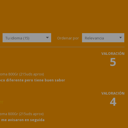
Ordenar por
VALORACIÓN
5
Goma 800Gr (215uds aprox)
oco diferente pero tiene buen sabor
VALORACIÓN
4
er
Goma 800Gr (215uds aprox)
o me avisaron en seguida