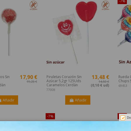
-7%
17,90 €
13,48 €
os Sin
Piruletas Corazón Sin
Rueda 
Azúcar 5,2gr 125Uds
Chups 
19,25 €
14,50 €
dán
Caramelos Cerdán
(0,10 € ud)
69453
77008
Añadir
Añadir
-7%
-7%
Do