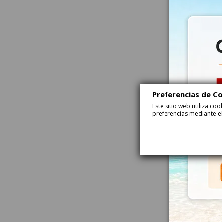
Preferencias de C
Este sitio web utiliza c
preferencias mediante el
Gominolas Osit
Surtidos Sin A
1Kg
68229