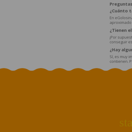
Preguntas
¿Cuánto ta
En eGolosina
aproximado 
¿Tienen e
¡Por supuest
conseguir ese
¿Hay algu
Sí, es muy i
contienen. 
st