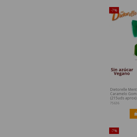
¡Disponible sól
-7%
Dietorelle Men
Caramelo Gom
(215uds aprox)
75636
-7%