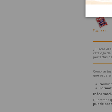
¿Buscas el s
catálogo de 
perfectas pa
Comprar tus 
que esperar.
Gominol
Formato
Informaci
Queremos qu
puede prod