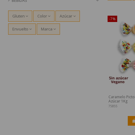
BEBIDAS
¡Disponible sól
Gluten
Color
Azúcar
-7%
Envuelto
Marca
Caramelo Pictoli
Azúcar 1Kg
75855