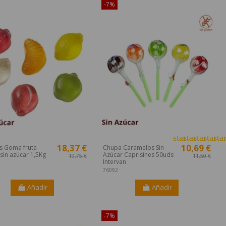
-7%
star
star
star
star
sta
18,37 €
10,69 €
s Goma fruta
Chupa Caramelos Sin
 sin azúcar 1,5Kg
Azúcar Caprisines 50uds
19,75 €
11,50 €
Intervan
76092
Añadir
Añadir
ible sólo en Internet!
-7%