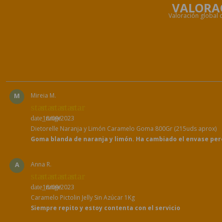
VALORA
Valoración global d
M
Mireia M.
star
star
star
star
star
18/09/2023
date_range
Dietorelle Naranja y Limón Caramelo Goma 800Gr (215uds aprox)
Goma blanda de naranja y limón. Ha cambiado el envase pero
A
Anna R.
star
star
star
star
star
18/09/2023
date_range
Caramelo Pictolin Jelly Sin Azúcar 1Kg
Siempre repito y estoy contenta con el servicio