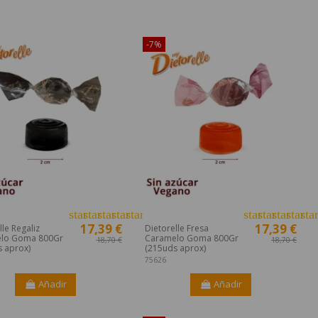
ible sólo en Internet!
¡Disponible sólo en Internet!
-7%
er
star
star
star
star
star_half
star
star
star
star
sta
17,39 €
17,39 €
lle Regaliz
Dietorelle Fresa
lo Goma 800Gr
Caramelo Goma 800Gr
18,70 €
18,70 €
 aprox)
(215uds aprox)
75626
Añadir
Añadir