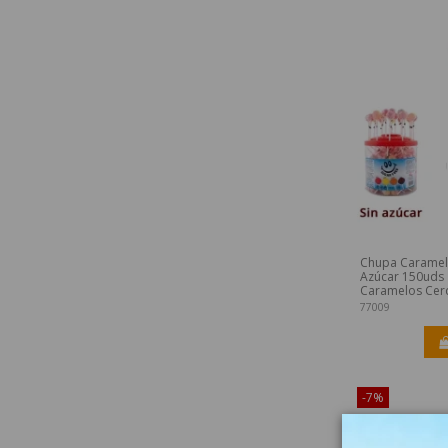
Chupa Caramel
Azúcar 150uds
Caramelos Cer
77009
-7%