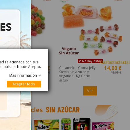
star
star
star
star
sta
No hay estoc
idad relacionada con sus
so pulse el botón Acepto.
7,44 €
14,00 €
las Sweet Mix
Caramelos Goma Jelly
 Sin Azúcar Damel
Stevia sin azúcar y
8,00 €
15,05 €
Más información
veganos 1Kg Gerio
68289
Aceptar todo
Añadir
Ver