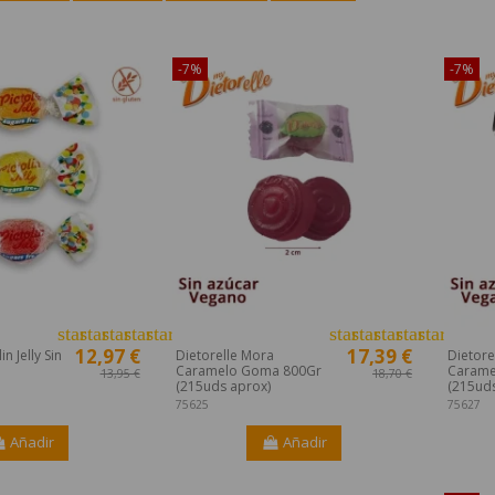
o en Internet!
¡Disponible sólo en Internet!
¡Dispon
-7%
-7%
star
star
star
star
star
star
star
star
star
star_bord
12,97 €
17,39 €
n Jelly Sin
Dietorelle Mora
Dietore
Caramelo Goma 800Gr
Carame
13,95 €
18,70 €
(215uds aprox)
(215uds
75625
75627
Añadir
Añadir