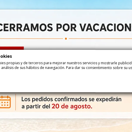
ookies
ookies propias y de terceros para mejorar nuestros servicios y mostrarle public
 análisis de sus hábitos de navegación. Para dar su consentimiento sobre su u
7,44 €
7,44 €
os Brillo
Gominolas Sour Mix Ácido
Gomino
zúcar Damel
Sin Azúcar Damel 1Kg
Surtido
8,00 €
8,00 €
1kg
68230
68231
Añadir
Añadir