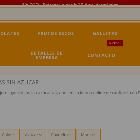
OLATES
FRUTOS SECOS
GALLETAS
email
DETALLES DE
CONTACTO
EMPRESA
S SIN AZUCAR
ores gominolas sin azúcar a granel en su tienda online de confianza en E
Color
Azúcar
Envuelto
Marca