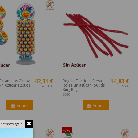
42,31 €
14,83 €
Caramelos Chupa
Regaliz Torcidas Fresa
Sin Azúcar 120uds
Rojas Sin azúcar 150uds
45,50 €
15,95 €
King Regal
66801
Añadir
Añadir
¡Disponible sólo en Internet!
 not show again.
-7%