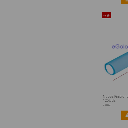
-7%
Nubes Finitronc
125Uds
74068