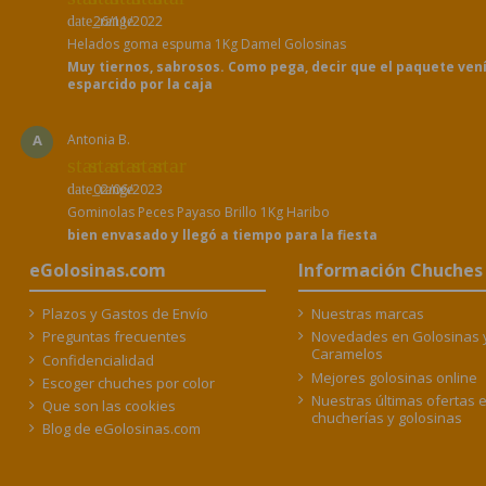
26/11/2022
date_range
Helados goma espuma 1Kg Damel Golosinas
Muy tiernos, sabrosos. Como pega, decir que el paquete ven
esparcido por la caja
A
Antonia B.
star
star
star
star
star
02/06/2023
date_range
Gominolas Peces Payaso Brillo 1Kg Haribo
bien envasado y llegó a tiempo para la fiesta
eGolosinas.com
Información Chuches
Plazos y Gastos de Envío
Nuestras marcas
Preguntas frecuentes
Novedades en Golosinas 
Caramelos
Confidencialidad
Mejores golosinas online
Escoger chuches por color
Nuestras últimas ofertas 
Que son las cookies
chucherías y golosinas
Blog de eGolosinas.com