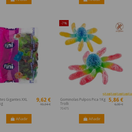
¡Disponible sólo en Internet!
-7%
star
star
star
star
sta
9,62 €
5,86 €
tes Gigantes XXL
Gominolas Pulpos Pica 1Kg
kg
Trolli
10,34 €
6,30 €
70475
Añadir
Añadir