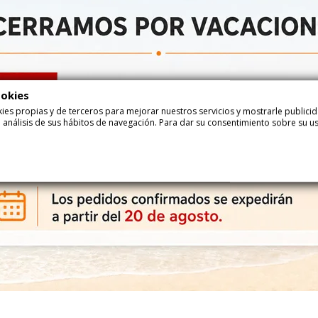
-7%
ookies
ookies propias y de terceros para mejorar nuestros servicios y mostrarle public
 análisis de sus hábitos de navegación. Para dar su consentimiento sobre su u
5,86 €
8,97 €
ellas de Mar
Helados de Gominola
Nubes 
Espuma 250uds Damel
100uds 
6,30 €
9,65 €
70505
74172
Añadir
Añadir
o en Internet!
-7%
-7%
No hay estoc
13,81 €
Set Playa Con Burbujas Y
Gomino
Caramelos 18Uds
Uds (1,
14,85 €
(0,77 € ud)
67186
70641