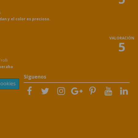
s
an y el color es precioso.
VALORACIÓN
5
rolli
speraba
Síguenos
Cookies