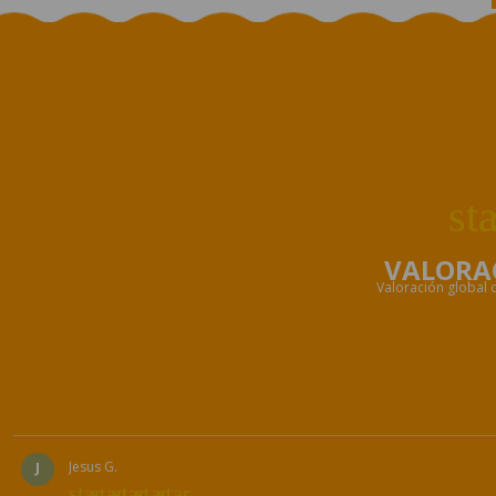
st
VALORA
Valoración global d
J
Jesus G.
star
star
star
star
star