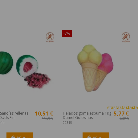
ible sólo en Internet!
¡Disponible sólo en Internet!
-7%
star
star
star
star
sta
10,51 €
5,77 €
 Sandías rellenas
Helados goma espuma 1Kg
0Uds Fini
Damel Golosinas
11,30 €
6,20 €
nas
70315
Añadir
Añadir