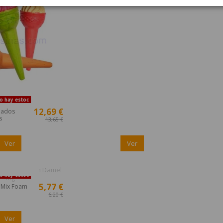
 hay estoc
12,69 €
lados
s
13,65 €
Ver
Ver
o en Internet!
 hay estoc
5,77 €
 Mix Foam
6,20 €
Ver