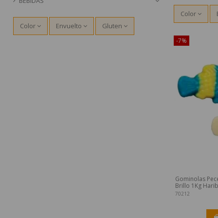
BEBIDAS
Color
Color
Envuelto
Gluten
-7%
Gominolas Pec
Brillo 1Kg Hari
70212