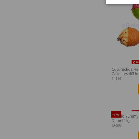
No
Cucuruchos He
Calientes 60Ud
741161
¡Disponible sól
No
-7%
Surtido Yummy
Damel 1kg
68905