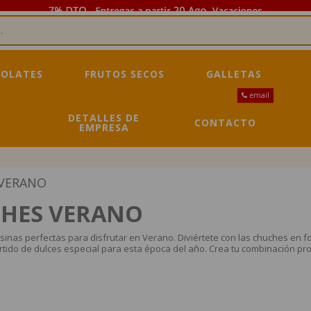
OLATES
FRUTOS SECOS
GALLETAS
email
DETALLES DE
CONTACTO
EMPRESA
VERANO
HES VERANO
sinas perfectas para disfrutar en Verano. Diviértete con las chuches en 
rtido de dulces especial para esta época del año. Crea tu combinación p