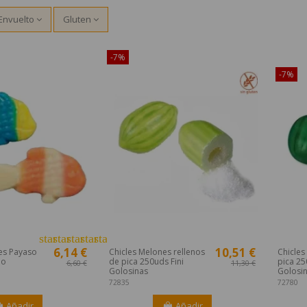
Envuelto
Gluten
-7%
¡Dispon
-7%
star
star
star
star
star
6,14 €
10,51 €
es Payaso
Chicles Melones rellenos
Chicles
bo
de pica 250uds Fini
pica 25
6,60 €
11,30 €
Golosinas
Golosi
72835
72780
Añadir
Añadir