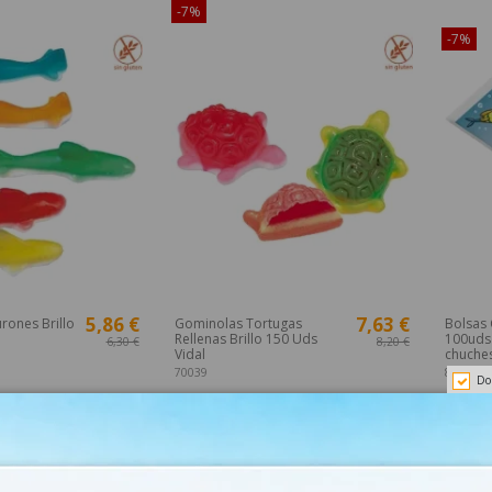
o en Internet!
-7%
¡Dispon
-7%
5,86 €
7,63 €
rones Brillo
Gominolas Tortugas
Bolsas
Rellenas Brillo 150 Uds
100uds 
6,30 €
8,20 €
Vidal
chuche
70039
83710
Do
Añadir
Añadir
¡Disponible sólo en Internet!
-7%