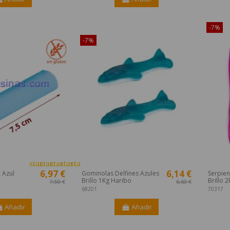
¡Disponible sólo en Internet!
-7%
-7%
star
star
star
star
star
6,97 €
6,14 €
 Azul
Gominolas Delfines Azules
Serpien
Brillo 1Kg Haribo
Brillo 2
7,50 €
6,60 €
68201
70317
Añadir
Añadir