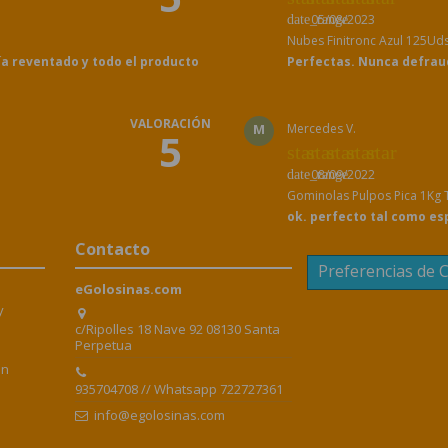
05/08/2023
date_range
Nubes Finitronc Azul 125Ud
ía reventado y todo el producto
Perfectas. Nunca defraud
VALORACIÓN
M
Mercedes V.
5
star
star
star
star
star
08/09/2022
date_range
Gominolas Pulpos Pica 1Kg T
ok. perfecto tal como e
Contacto
Preferencias de 
eGolosinas.com
y
c/Ripolles 18 Nave 92 08130 Santa
Perpetua
en
935704708 // Whatsapp 722727361
info@egolosinas.com