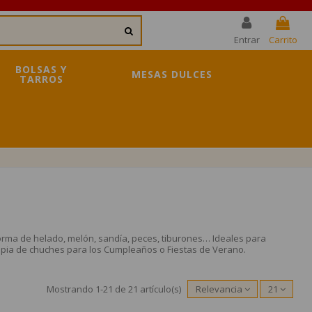
Entrar
Carrito
BOLSAS Y
MESAS DULCES
TARROS
forma de helado, melón, sandía, peces, tiburones… Ideales para
ropia de chuches para los Cumpleaños o Fiestas de Verano.
Mostrando 1-21 de 21 artículo(s)
Relevancia
21