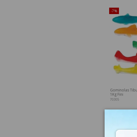
¡Disponible sól
-7%
Gominolas Tibu
1Kg Fini
70305
-7%