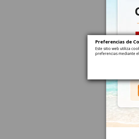
Preferencias de C
Este sitio web utiliza c
preferencias mediante el
Gominolas Estr
Brillo 1Kg Trolli
70474
¡Disponible sól
-7%