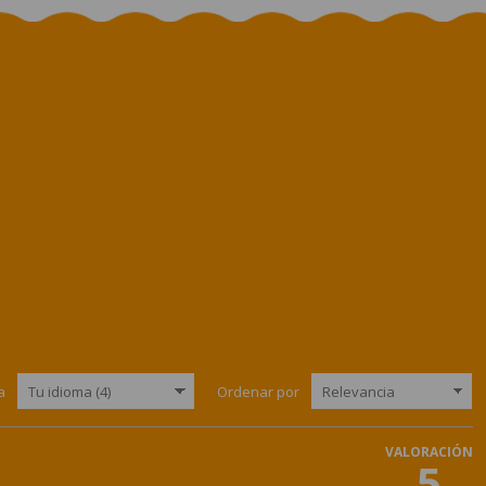
a
Ordenar por
VALORACIÓN
5