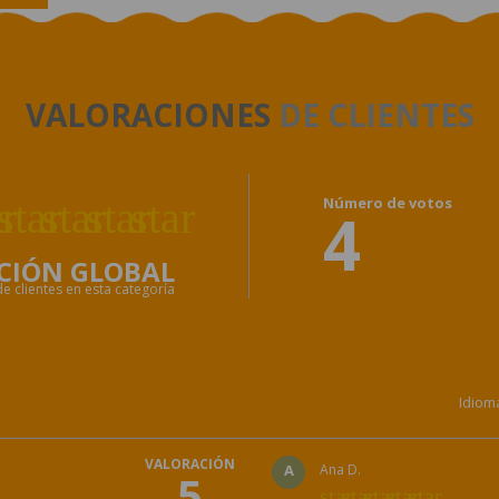
VALORACIONES
DE CLIENTES
ar
star
star
star
star
Número de votos
4
CIÓN GLOBAL
e clientes en esta categoría
Idiom
VALORACIÓN
A
Ana D.
5
star
star
star
star
star