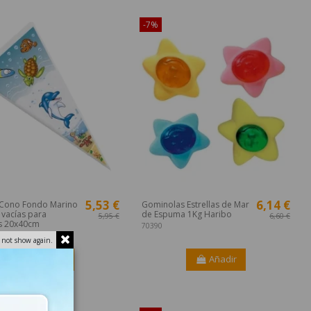
ible sólo en Internet!
¡Disponible sólo en Internet!
-7%
5,53 €
6,14 €
 Cono Fondo Marino
Gominolas Estrellas de Mar
vacías para
de Espuma 1Kg Haribo
5,95 €
6,60 €
s 20x40cm
70390
 not show again.
Añadir
Añadir
¡Disponible sólo en Internet!