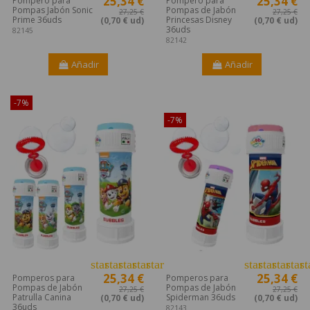
25,34 €
25,34 €
Pompero para
Pompero para
Pompas Jabón Sonic
Pompas de Jabón
27,25 €
27,25 €
Prime 36uds
Princesas Disney
(0,70 € ud)
(0,70 € ud)
36uds
82145
82142
Añadir
Añadir
-7%
¡Disponible sólo en Internet!
-7%
star
star
star
star
star
star
star
star
star
st
25,34 €
25,34 €
Pomperos para
Pomperos para
Pompas de Jabón
Pompas de Jabón
27,25 €
27,25 €
Patrulla Canina
Spiderman 36uds
(0,70 € ud)
(0,70 € ud)
36uds
82143