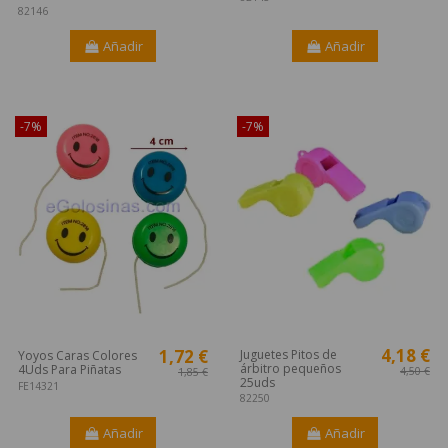
82146
Añadir
Añadir
¡Disponible sólo en Internet!
¡Disponible sólo en Internet!
-7%
-7%
4,18 €
1,72 €
Juguetes Pitos de
Yoyos Caras Colores
árbitro pequeños
4Uds Para Piñatas
4,50 €
1,85 €
25uds
FE14321
82250
Añadir
Añadir