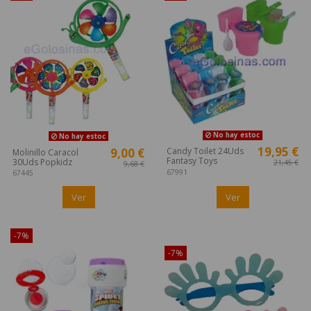
No hay estoc
No hay estoc
19,95 €
9,00 €
Candy Toilet 24Uds
Molinillo Caracol
Fantasy Toys
30Uds Popkidz
21,45 €
9,68 €
67991
67445
Ver
Ver
-7%
¡Disponible sólo en Internet!
-7%