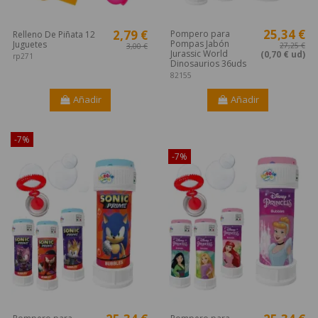
25,34 €
2,79 €
Pompero para
Relleno De Piñata 12
Pompas Jabón
Juguetes
27,25 €
3,00 €
Jurassic World
(0,70 € ud)
rp271
Dinosaurios 36uds
82155
Añadir
Añadir
-7%
¡Disponible sólo en Internet!
-7%