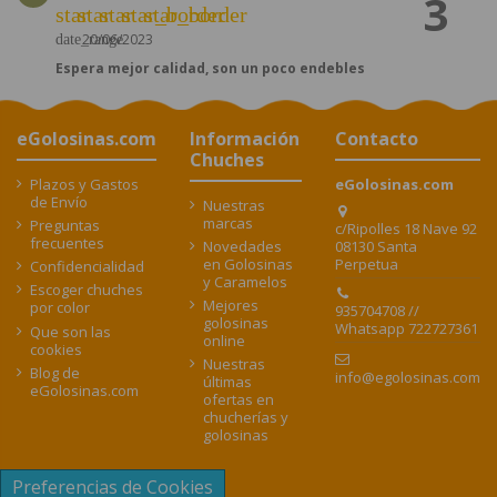
3
star
star
star
star_border
star_border
20/06/2023
date_range
Espera mejor calidad, son un poco endebles
eGolosinas.com
Información
Contacto
Chuches
Plazos y Gastos
eGolosinas.com
de Envío
Nuestras
marcas
Preguntas
c/Ripolles 18 Nave 92
frecuentes
08130 Santa
Novedades
Perpetua
en Golosinas
Confidencialidad
y Caramelos
Escoger chuches
Mejores
por color
935704708 //
golosinas
Whatsapp 722727361
Que son las
online
cookies
Nuestras
Blog de
info@egolosinas.com
últimas
eGolosinas.com
ofertas en
chucherías y
golosinas
Preferencias de Cookies