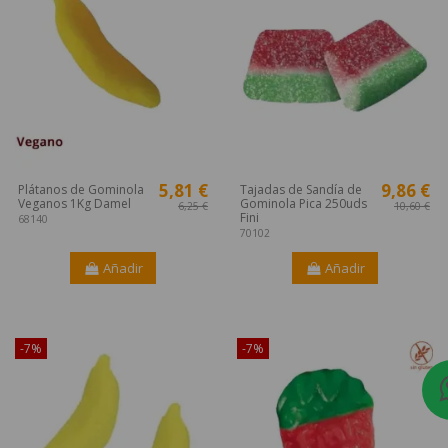
5,81 €
9,86 €
Plátanos de Gominola
Tajadas de Sandía de
Veganos 1Kg Damel
Gominola Pica 250uds
6,25 €
10,60 €
Fini
68140
70102
Añadir
Añadir
¡Disponible sólo en Internet!
¡Disponible sólo en Internet!
-7%
-7%