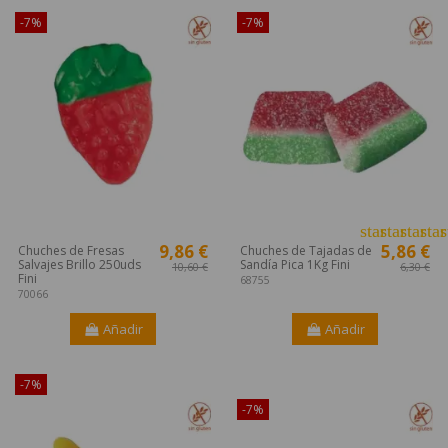
-7%
-7%
star
star
star
star
s
9,86 €
5,86 €
Chuches de Fresas
Chuches de Tajadas de
Salvajes Brillo 250uds
Sandía Pica 1Kg Fini
10,60 €
6,30 €
Fini
68755
70066
Añadir
Añadir
-7%
¡Disponible sólo en Internet!
-7%