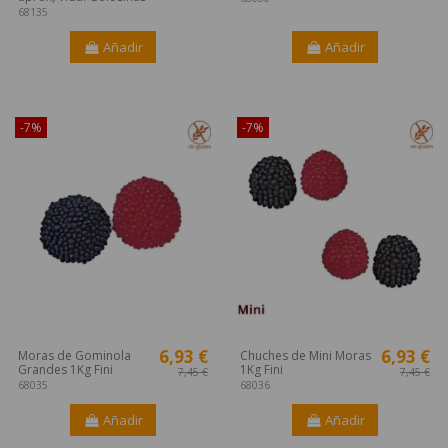
68135
Añadir
Añadir
¡Disponible sólo en Internet!
¡Disponible sólo en Internet!
-7%
-7%
6,93 €
6,93 €
Moras de Gominola
Chuches de Mini Moras
Grandes 1Kg Fini
1Kg Fini
7,45 €
7,45 €
68035
68036
Añadir
Añadir