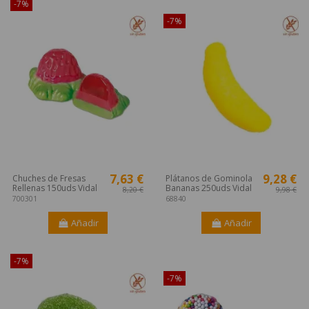
-7%
¡Disponible sólo en Internet!
-7%
7,63 €
9,28 €
Chuches de Fresas
Plátanos de Gominola
Rellenas 150uds Vidal
Bananas 250uds Vidal
8,20 €
9,98 €
700301
68840
Añadir
Añadir
-7%
¡Disponible sólo en Internet!
-7%