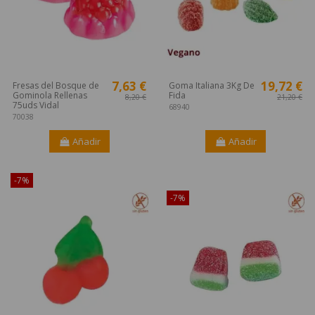
7,63 €
19,72 €
Fresas del Bosque de
Goma Italiana 3Kg De
Gominola Rellenas
Fida
8,20 €
21,20 €
75uds Vidal
68940
70038
Añadir
Añadir
-7%
¡Disponible sólo en Internet!
-7%