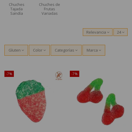
Chuches
Chuches de
Tajada
Frutas
Sandía
Variadas
Relevancia
24
Gluten
Color
Categorías
Marca
¡Disponible sólo en Internet!
¡Disponible sólo en Internet!
-7%
-7%