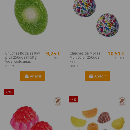
9,25 €
10,51 €
Chuches Rodajas Kiwi
Chuches de Moras
pica 250uds (1,5Kg)
Multicolor 250uds
9,95 €
11,30 €
Vidal Golosinas
Fini
688291
68037
Añadir
Añadir
-7%
¡Disponible sólo en Internet!
-7%