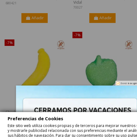
Vidal
680421
70027
Añadir
Añadir
¡Disponible sólo en Internet!
-7%
-7%
Do not show again
star
star
star
star
star
9,86 €
5,86 €
Chuches de Plátanos
Manzanas Azúcar
250uds Fini
goma 1Kg Fini
10,60 €
6,30 €
Preferencias de Cookies
Golosinas (120uds
68834
aprox)
Este sitio web utiliza cookies propias y de terceros para mejorar nuestros 
68740
y mostrarle publicidad relacionada con sus preferencias mediante el análi
sus hábitos de navegación. Para dar su consentimiento sobre su uso pulse