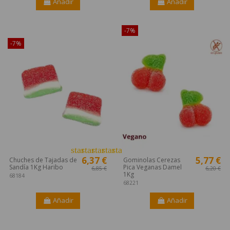
Añadir
Añadir
¡Disponible sólo en Internet!
-7%
-7%
star
star
star
star
star
6,37 €
5,77 €
Chuches de Tajadas de
Gominolas Cerezas
Sandía 1Kg Haribo
Pica Veganas Damel
6,85 €
6,20 €
1Kg
68184
68221
Añadir
Añadir
¡Disponible sólo en Internet!
¡Disponible sólo en Internet!