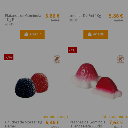
5,86 €
5,86 €
Plátanos de Gominola
Limones De Fini 1Kg
1Kg Fini
687301
6,30 €
6,30 €
68745
Añadir
Añadir
¡Disponible sólo en Internet!
-7%
-7%
star
star
star
star_border
star_border
star
star
star
star
s
6,46 €
7,63 €
Chuches de Moras 1Kg
Fresones de Gominola
Damel
Rellenos Nata 75uds
6,95 €
8,20 €