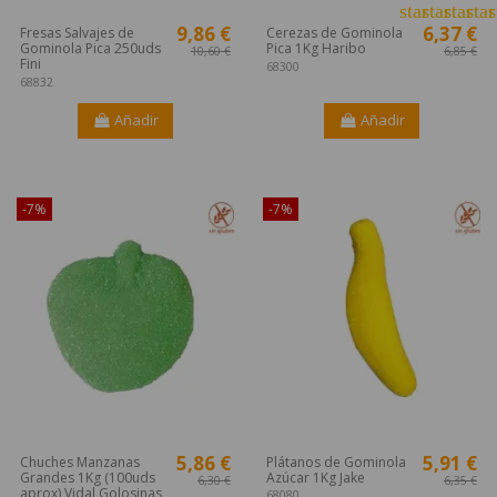
star
star
star
star
s
9,86 €
6,37 €
Fresas Salvajes de
Cerezas de Gominola
Gominola Pica 250uds
Pica 1Kg Haribo
10,60 €
6,85 €
Fini
68300
68832
Añadir
Añadir
¡Disponible sólo en Internet!
¡Disponible sólo en Internet!
-7%
-7%
5,86 €
5,91 €
Chuches Manzanas
Plátanos de Gominola
Grandes 1Kg (100uds
Azúcar 1Kg Jake
6,30 €
6,35 €
aprox) Vidal Golosinas
68080