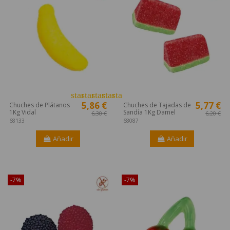
star
star
star
star
star_border
5,86 €
5,77 €
Chuches de Plátanos
Chuches de Tajadas de
1Kg Vidal
Sandía 1Kg Damel
6,30 €
6,20 €
68133
68087
Añadir
Añadir
¡Disponible sólo en Internet!
¡Disponible sólo en Internet!
-7%
-7%