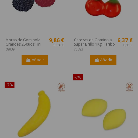
9,86 €
6,37 €
Moras de Gominola
Cerezas de Gominola
Grandes 250uds Fini
Super Brillo 1Kg Haribo
10,60 €
6,85 €
68039
70383
Añadir
Añadir
¡Disponible sólo en Internet!
-7%
-7%