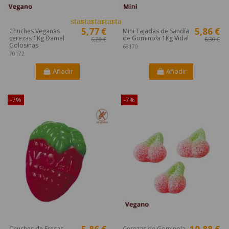
star
star
star
star
star_border
5,77 €
5,86 €
Chuches Veganas
Mini Tajadas de Sandía
cerezas 1Kg Damel
de Gominola 1Kg Vidal
6,20 €
6,30 €
Golosinas
68170
70172
Añadir
Añadir
-7%
-7%
Chuches de Fresas
Cerezas de Gominola