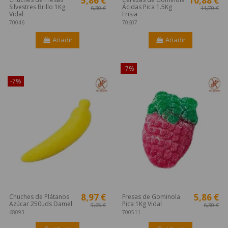
5,86 €
10,88 €
Silvestres Brillo 1Kg
Ácidas Pica 1.5Kg
6,30 €
11,70 €
Vidal
Frisia
70046
70607
Añadir
Añadir
¡Disponible sólo en Internet!
-7%
-7%
8,97 €
5,86 €
Chuches de Plátanos
Fresas de Gominola
Azúcar 250uds Damel
Pica 1Kg Vidal
9,65 €
6,30 €
68093
700511