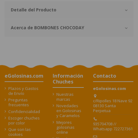
Detalle del Producto
Acerca de BOMBONES CHOCODAY
eGolosinas.com
Información
Contacto
Chuches
Plazos y Gastos
eGolosinas.com
de Envío
Nuestras
marcas
Preguntas
c/Ripolles 18 Nave 92
frecuentes
08130 Santa
Novedades
Perpetua
en Golosinas
Confidencialidad
y Caramelos
Escoger chuches
Mejores
por color
935704708 //
golosinas
Whatsapp 722727361
Que son las
online
cookies