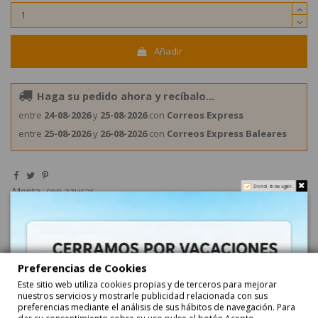
Añadir
Haga su pedido ahora y recíbalo...
entre
24-08-2026
y
25-08-2026
con
Correos Express
entre
25-08-2026
y
26-08-2026
con
Correos Express Baleares
Do not show again.
Menta
con azucar
Preferencias de Cookies
Descripción
Este sitio web utiliza cookies propias y de terceros para mejorar
nuestros servicios y mostrarle publicidad relacionada con sus
preferencias mediante el análisis de sus hábitos de navegación. Para