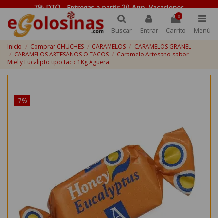
0
Buscar
Entrar
Carrito
Menú
Inicio
Comprar CHUCHES
CARAMELOS
CARAMELOS GRANEL
CARAMELOS ARTESANOS O TACOS
Caramelo Artesano sabor
Miel y Eucalipto tipo taco 1Kg Agüera
¡Disponible sólo en Internet!
-7%