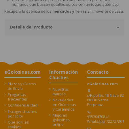
humanos que buscan detalles dulces con un toque auténtico.
Recupera la esencia de los
mercados y ferias
sin moverte de casa.
Detalle del Producto
eGolosinas.com
Información
Contacto
Chuches
Plazos y Gastos
eGolosinas.com
de Envío
Nuestras
marcas
Preguntas
c/Ripolles 18 Nave 92
frecuentes
08130 Santa
Novedades
Perpetua
en Golosinas
Confidencialidad
y Caramelos
Escoger chuches
Mejores
por color
935704708 //
golosinas
Whatsapp 722727361
Que son las
online
cookies