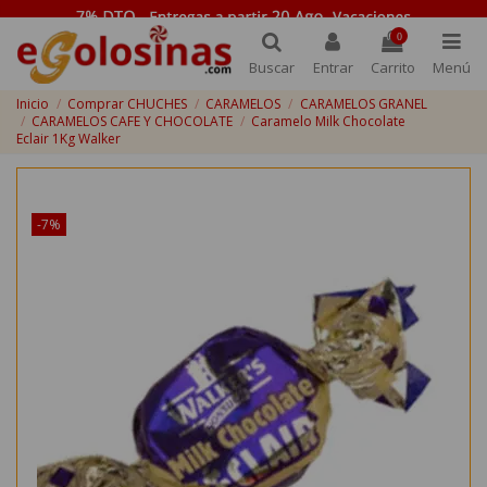
0
Buscar
Entrar
Carrito
Menú
Inicio
Comprar CHUCHES
CARAMELOS
CARAMELOS GRANEL
CARAMELOS CAFE Y CHOCOLATE
Caramelo Milk Chocolate
Eclair 1Kg Walker
¡Disponible sólo en Internet!
-7%