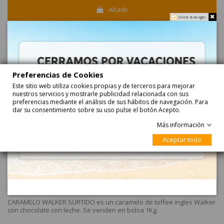
Añadir
Do not show again.
Haga su pedido ahora y recíbalo...
entre
24-08-2026
y
25-08-2026
con
Correos Express
entre
25-08-2026
y
26-08-2026
con
Correos Express Baleares
Preferencias de Cookies
Este sitio web utiliza cookies propias y de terceros para mejorar
nuestros servicios y mostrarle publicidad relacionada con sus
preferencias mediante el análisis de sus hábitos de navegación. Para
con azucar
Chocolate
dar su consentimiento sobre su uso pulse el botón Acepto.
Más información
Aceptar todo
Descripción
CARAMELO WALKER SURTIDO es un caramelo de toffee ingles Walker
con chocolate con leche. Se venden en bolsa 1Kg.