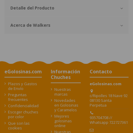
Detalle del Producto
Acerca de Walkers
eGolosinas.com
Información
Contacto
Chuches
Plazos y Gastos
eGolosinas.com
de Envío
Nuestras
marcas
Preguntas
c/Ripolles 18 Nave 92
frecuentes
08130 Santa
Novedades
Perpetua
en Golosinas
Confidencialidad
y Caramelos
Escoger chuches
Mejores
por color
935704708 //
golosinas
Whatsapp 722727361
Que son las
online
cookies
Nuestras