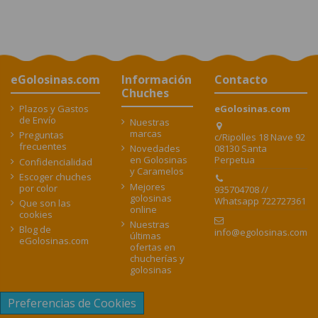
eGolosinas.com
Información
Contacto
Chuches
Plazos y Gastos
eGolosinas.com
de Envío
Nuestras
marcas
Preguntas
c/Ripolles 18 Nave 92
frecuentes
08130 Santa
Novedades
Perpetua
en Golosinas
Confidencialidad
y Caramelos
Escoger chuches
Mejores
por color
935704708 //
golosinas
Whatsapp 722727361
Que son las
online
cookies
Nuestras
Blog de
info@egolosinas.com
últimas
eGolosinas.com
ofertas en
chucherías y
golosinas
Preferencias de Cookies