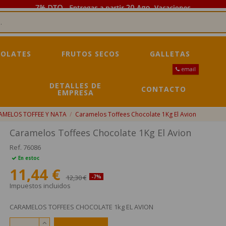
OLATES
FRUTOS SECOS
GALLETAS
email
DETALLES DE
CONTACTO
EMPRESA
AMELOS TOFFEE Y NATA
Caramelos Toffees Chocolate 1Kg El Avion
Caramelos Toffees Chocolate 1Kg El Avion
Ref.
76086
En estoc
11,44 €
12,30 €
-7%
Impuestos incluidos
CARAMELOS TOFFEES CHOCOLATE 1kg EL AVION