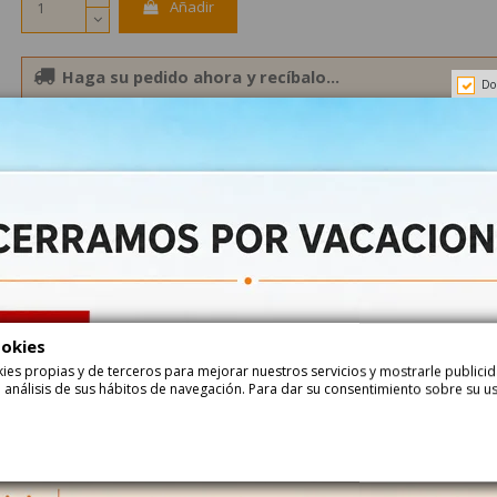
Añadir
Haga su pedido ahora y recíbalo...
Do
entre
24-08-2026
y
25-08-2026
con
Correos Express
entre
25-08-2026
y
26-08-2026
con
Correos Express Baleares
Descripción
Detalle del Produ
CARAMELOS TOFFEES CHOCOLATE son caramelos de Toffee con chocola
ookies
ookies propias y de terceros para mejorar nuestros servicios y mostrarle public
 análisis de sus hábitos de navegación. Para dar su consentimiento sobre su u
VALORACIONES
DE CLIENTES