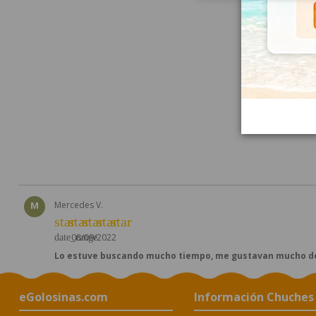
st
VALORA
Valoración global 
M
Mercedes V.
star
star
star
star
star
08/09/2022
date_range
Lo estuve buscando mucho tiempo, me gustavan mucho d
eGolosinas.com
Información Chuches