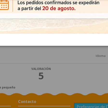
ar
star
star
star
star
Número de votos
1
CIÓN GLOBAL
de clientes en este producto
Idioma
VALORACIÓN
5
e pequeño
Contacto
Preferencias de 