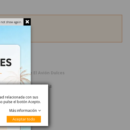
 not show again.
cto
Acerca de El Avión Dulces
te. Se venden bolsas de 1Kg.
idad relacionada con sus
so pulse el botón Acepto.
Más información
Aceptar todo