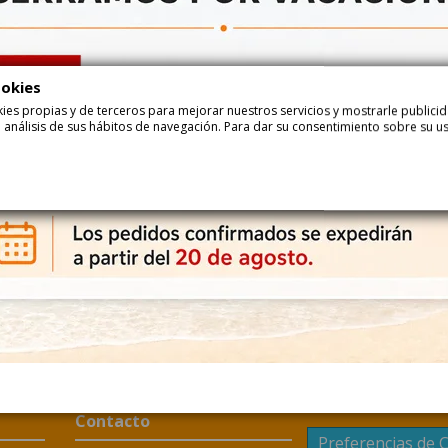
Añadir
ookies
con azucar
Chocolate
ookies propias y de terceros para mejorar nuestros servicios y mostrarle public
 análisis de sus hábitos de navegación. Para dar su consentimiento sobre su u
Descripción
Detalle del 
Chocolatinas Napolitanas 600Gr Gerio Bolsa (200uds 
NAPOLITANAS 600gr GERIO Bolsa son chocolatinas de 55% de caco y hay
¿Qué ingredientes tienen Chocolatinas Napolitanas 600Gr
Chocolate: azúcar, masa de cacao, manteca de cacao, emulgente (leciti
Contacto
Preferencias de 