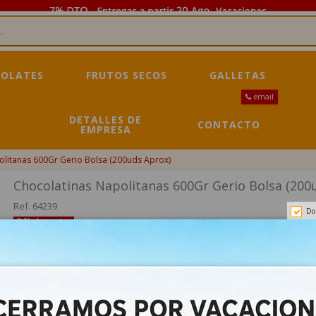
OLATES
FRUTOS SECOS
GALLETAS
email
DETALLES DE
CONTACTO
EMPRESA
olitanas 600Gr Gerio Bolsa (200uds Aprox)
Chocolatinas Napolitanas 600Gr Gerio Bolsa (200
Ref.
64239
Do
No hay estoc
13,95 €
15,00 €
-7%
Impuestos incluidos
Chocolatinas Napolitanas 600Gr Gerio Bolsa (200uds Aprox) Bolsa son 