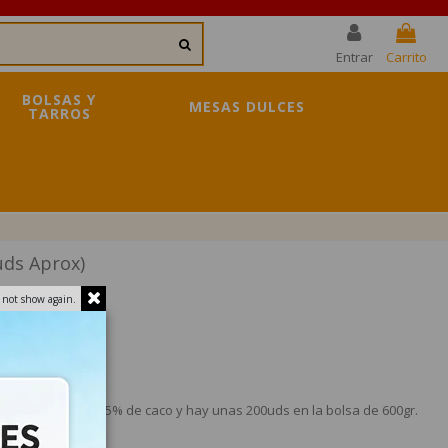
Entrar
Carrito
BOLSAS Y
MESAS DULCES
TARROS
uds Aprox)
 not show again.
chocolatinas de 55% de caco y hay unas 200uds en la bolsa de 600gr.