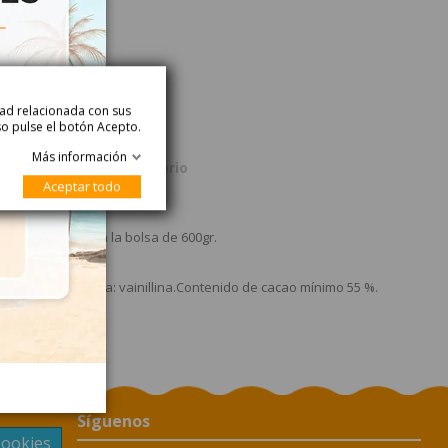
idad relacionada con sus
so pulse el botón Acepto.
Más información
Producto
Acerca de Gerio
Aceptar todo
Aprox)
 unas 200uds en la bolsa de 600gr.
 Gerio Bolsa?
na de soja), aroma: vainillina.Contenido de cacao mínimo 55 %.
Síguenos
Cookies