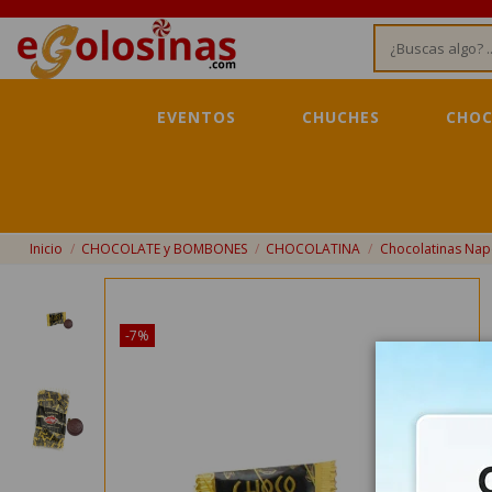
EVENTOS
CHUCHES
CHOC
Inicio
CHOCOLATE y BOMBONES
CHOCOLATINA
Chocolatinas Nap
¡Disponible sólo en Internet!
-7%