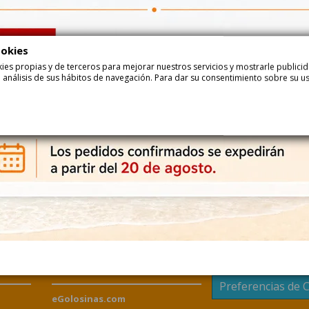
Añadir
ookies
ookies propias y de terceros para mejorar nuestros servicios y mostrarle public
 análisis de sus hábitos de navegación. Para dar su consentimiento sobre su u
Descripción
Det
Piruletas Nube Sunny Santa Papa Noel 18uds 35gr Bi
Piruletas Nube Sunny Santa Papa Noel 18uds 35gr Bip Candy son piru
gafas de sol.
Contacto
Preferencias de 
eGolosinas.com