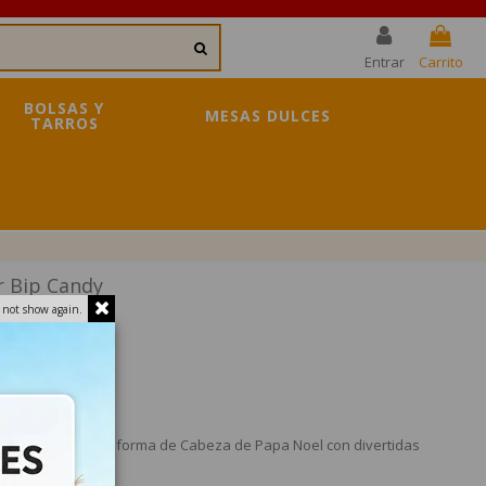
Entrar
Carrito
BOLSAS Y
MESAS DULCES
TARROS
r Bip Candy
 not show again.
letas de Nube con forma de Cabeza de Papa Noel con divertidas