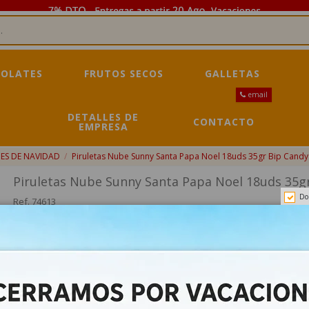
OLATES
FRUTOS SECOS
GALLETAS
email
DETALLES DE
CONTACTO
EMPRESA
ES DE NAVIDAD
Piruletas Nube Sunny Santa Papa Noel 18uds 35gr Bip Candy
Piruletas Nube Sunny Santa Papa Noel 18uds 35g
Do
Ref.
74613
No hay estoc
21,02 €
22,60 €
-7%
Impuestos incluidos
Piruletas Nube Sunny Santa Papa Noel 18uds 35gr Bip Candy son piru
gafas de sol.