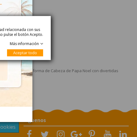
idad relacionada con sus
so pulse el botón Acepto.
Más información
alle del Producto
Aceptar todo
p Candy
letas de Nube con forma de Cabeza de Papa Noel con divertidas
Síguenos
Cookies