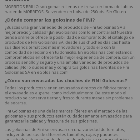
MORRITOS BRILLO son gomas rellenas de fresa con forma de labios
haciendo MORRITOS. Se venden en bolsa de 250uds. Sin Gluten
¿Dónde comprar las golosinas de FINI?
¿Buscas una gran variedad de productos de Fini Golosinas SA al
mejor precio y calidad? ¡En eGolosinas.com lo encontrarás! Nuestra
tienda online te ofrece la posibilidad de comprar todo el catálogo de
productos de Fini Golosinas SA, desde sus chuches clásicas hasta
sus diseños temáticos más innovadores, y todo ello con la
comodidad de recibirlo en tu domicilio. En eGolosinas.com estamos
comprometidos en ofrecerte la mejor experiencia de compra, con un
proceso sencillo y seguro y una amplia variedad de productos de
calidad. ¡No lo dudes más y compra tus golosinas favoritas de Fini
Golosinas SA en eGolosinas.com!
¿Cómo van envasadas las chuches de FINI Golosinas?
Todos los productos vienen envasados directos de fábrica tanto si
el envasado es a granel como individualmente. De este modo el
producto se conserva tierno y fresco durante meses sin problemas
de secarse.
Fini Golosinas es una de las marcas líderes en el mercado de las
golosinas y sus productos están cuidadosamente envasados para
garantizar la calidad y frescura de sus golosinas.
Las golosinas de Fini se envasan en una variedad de formatos,
incluyendo bolsas de diferentes tamaños, cajas y paquetes
individuales, dependiendo del tipo de golosina y su presentación.