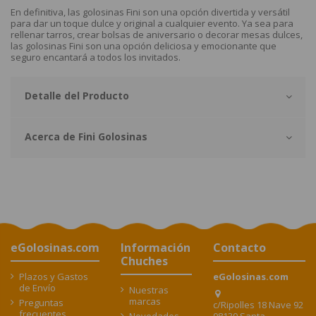
En definitiva, las golosinas Fini son una opción divertida y versátil
para dar un toque dulce y original a cualquier evento. Ya sea para
rellenar tarros, crear bolsas de aniversario o decorar mesas dulces,
las golosinas Fini son una opción deliciosa y emocionante que
seguro encantará a todos los invitados.
Detalle del Producto
Acerca de Fini Golosinas
eGolosinas.com
Información
Contacto
Chuches
Plazos y Gastos
eGolosinas.com
de Envío
Nuestras
marcas
Preguntas
c/Ripolles 18 Nave 92
frecuentes
08130 Santa
Novedades