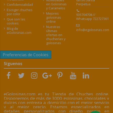
Perpetua
en Golosinas
Confidencialidad
y Caramelos
Escoger chuches
Mejores
por color
935704708 //
golosinas
Whatsapp 722727361
Que son las
online
cookies
Nuestras
Blog de
info@egolosinas.com
últimas
eGolosinas.com
ofertas en
chucherías y
golosinas
Preferencias de Cookies
Síguenos
eGolosinas.com es tu Tienda de Chuches online.
Disponemos de más de 3000 golosinas, chocolates y
dulces con entrega a domicilio con el mejor servicio
y al mejor precio. Estamos especializados en
detalles personalizados con diseño propio en