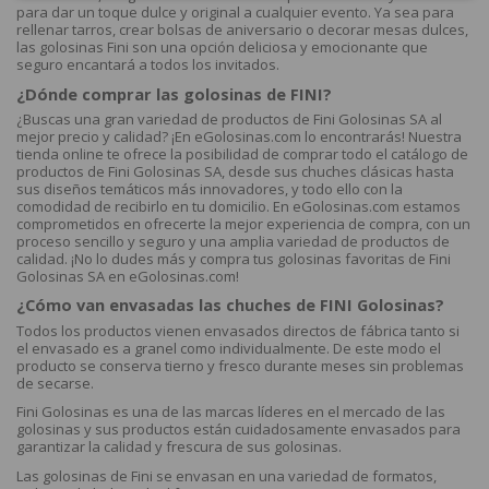
para dar un toque dulce y original a cualquier evento. Ya sea para
rellenar tarros, crear bolsas de aniversario o decorar mesas dulces,
las golosinas Fini son una opción deliciosa y emocionante que
seguro encantará a todos los invitados.
¿Dónde comprar las golosinas de FINI?
¿Buscas una gran variedad de productos de Fini Golosinas SA al
mejor precio y calidad? ¡En eGolosinas.com lo encontrarás! Nuestra
tienda online te ofrece la posibilidad de comprar todo el catálogo de
productos de Fini Golosinas SA, desde sus chuches clásicas hasta
sus diseños temáticos más innovadores, y todo ello con la
comodidad de recibirlo en tu domicilio. En eGolosinas.com estamos
comprometidos en ofrecerte la mejor experiencia de compra, con un
proceso sencillo y seguro y una amplia variedad de productos de
calidad. ¡No lo dudes más y compra tus golosinas favoritas de Fini
Golosinas SA en eGolosinas.com!
¿Cómo van envasadas las chuches de FINI Golosinas?
Todos los productos vienen envasados directos de fábrica tanto si
el envasado es a granel como individualmente. De este modo el
producto se conserva tierno y fresco durante meses sin problemas
de secarse.
Fini Golosinas es una de las marcas líderes en el mercado de las
golosinas y sus productos están cuidadosamente envasados para
garantizar la calidad y frescura de sus golosinas.
Las golosinas de Fini se envasan en una variedad de formatos,