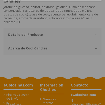
Candies?
jarabe de glucosa, azúcar, dextrosa, gelatina, zumo de manzana
concentrado, correctores de acidez (ácido cítrico, ácido málico,
citratos de sodio), grasa de coco, agente de recubrimiento: cera de
carnauba, aroma de arándano, colorantes: rojo Allura AC, azul
brillante FCF.
Detalle del Producto
Acerca de Cool Candies
eGolosinas.com
Información
Contacto
Chuches
Plazos y Gastos
eGolosinas.com
de Envío
Nuestras
marcas
Preguntas
c/Ripolles 18 Nave 92