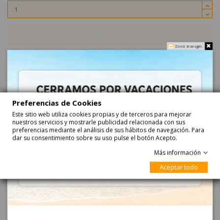
Añadir
Do not show again.
sin gluten
Preferencias de Cookies
Este sitio web utiliza cookies propias y de terceros para mejorar
nuestros servicios y mostrarle publicidad relacionada con sus
preferencias mediante el análisis de sus hábitos de navegación. Para
dar su consentimiento sobre su uso pulse el botón Acepto.
Descripción
Más información
Aceptar todo
Monstruos Locos goma 60uds Cool Candies
Ojos Locos Mutantes goma 60uds Cool Candies son gomas rellenas
con forma de ojos mutantes divertidos y sabrosos. Disfrútalos en
Halloween.
¿Qué ingredientes goma Monstruos Locos Cool