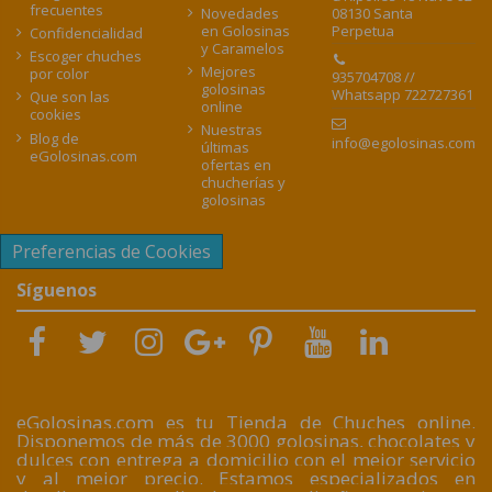
frecuentes
08130 Santa
Novedades
Perpetua
en Golosinas
Confidencialidad
y Caramelos
Escoger chuches
Mejores
por color
935704708 //
golosinas
Whatsapp 722727361
Que son las
online
cookies
Nuestras
Blog de
info@egolosinas.com
últimas
eGolosinas.com
ofertas en
chucherías y
golosinas
Preferencias de Cookies
Síguenos
eGolosinas.com es tu Tienda de Chuches online.
Disponemos de más de 3000 golosinas, chocolates y
dulces con entrega a domicilio con el mejor servicio
y al mejor precio. Estamos especializados en