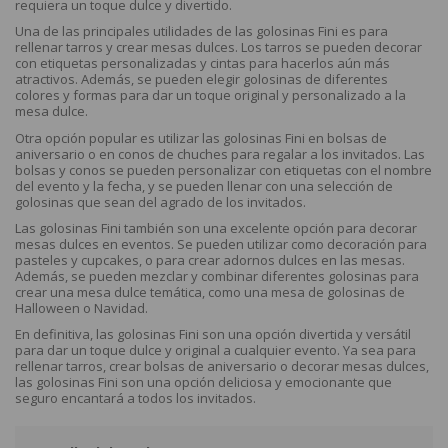
requiera un toque dulce y divertido.
Una de las principales utilidades de las golosinas Fini es para
rellenar tarros y crear mesas dulces. Los tarros se pueden decorar
con etiquetas personalizadas y cintas para hacerlos aún más
atractivos. Además, se pueden elegir golosinas de diferentes
colores y formas para dar un toque original y personalizado a la
mesa dulce.
Otra opción popular es utilizar las golosinas Fini en bolsas de
aniversario o en conos de chuches para regalar a los invitados. Las
bolsas y conos se pueden personalizar con etiquetas con el nombre
del evento y la fecha, y se pueden llenar con una selección de
golosinas que sean del agrado de los invitados.
Las golosinas Fini también son una excelente opción para decorar
mesas dulces en eventos. Se pueden utilizar como decoración para
pasteles y cupcakes, o para crear adornos dulces en las mesas.
Además, se pueden mezclar y combinar diferentes golosinas para
crear una mesa dulce temática, como una mesa de golosinas de
Halloween o Navidad.
En definitiva, las golosinas Fini son una opción divertida y versátil
para dar un toque dulce y original a cualquier evento. Ya sea para
rellenar tarros, crear bolsas de aniversario o decorar mesas dulces,
las golosinas Fini son una opción deliciosa y emocionante que
seguro encantará a todos los invitados.