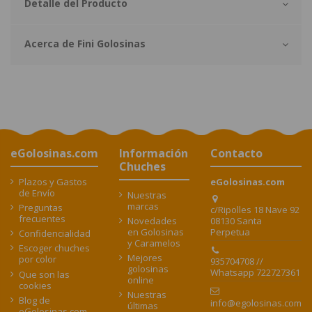
Detalle del Producto
Acerca de Fini Golosinas
eGolosinas.com
Información
Contacto
Chuches
Plazos y Gastos
eGolosinas.com
de Envío
Nuestras
marcas
Preguntas
c/Ripolles 18 Nave 92
frecuentes
08130 Santa
Novedades
Perpetua
en Golosinas
Confidencialidad
y Caramelos
Escoger chuches
Mejores
por color
935704708 //
golosinas
Whatsapp 722727361
Que son las
online
cookies
Nuestras
Blog de
info@egolosinas.com
últimas
eGolosinas.com