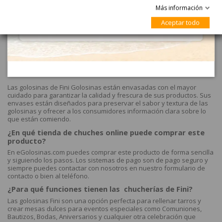
información nutricional, la fecha de caducidad y los ingredientes,
Más información
para que los consumidores puedan hacer elecciones informadas
sobre lo que están comiendo.
Aceptar todo
Fini Golosinas también ofrece envasados especiales para sus
productos temáticos, como los dulces de Halloween o los de
Navidad, que cuentan con diseños y formas únicas, y que están
envasados en cajas y bolsas temáticas que hacen que la
experiencia de comer golosinas sea aún más divertida y
emocionante.
Las golosinas de Fini Golosinas están envasadas con el mayor
cuidado para garantizar la calidad y frescura de sus productos. Sus
envases están diseñados para preservar el sabor y textura de las
golosinas y ofrecer a los consumidores información clara sobre lo
que están comiendo.
¿En qué tienda de chuches online puede comprar este
producto?
En eGolosinas.com puedes comprar este producto de forma sencilla
y siguiendo los pasos. Los sistemas de pago son de pago seguro y
siempre puedes contactar con nosotros en nuestro formulario de
contacto o bien al teléfono.
¿Para qué funciones tienen las chucherías de Fini?
Las golosinas Fini son una opción perfecta para rellenar tarros y
crear mesas dulces para eventos especiales como Comuniones,
Bautizos, Bodas, Aniversarios y cualquier otra celebración que