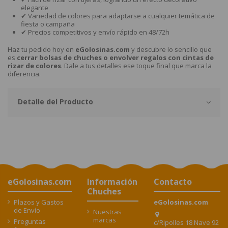
elegante
✔ Variedad de colores para adaptarse a cualquier temática de
fiesta o campaña
✔ Precios competitivos y envío rápido en 48/72h
Haz tu pedido hoy en
eGolosinas.com
y descubre lo sencillo que
es
cerrar bolsas de chuches o envolver regalos con cintas de
rizar de colores
. Dale a tus detalles ese toque final que marca la
diferencia.
Detalle del Producto
eGolosinas.com
Información
Contacto
Chuches
Plazos y Gastos
eGolosinas.com
de Envío
Nuestras
marcas
Preguntas
c/Ripolles 18 Nave 92