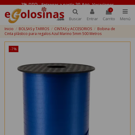
0
Buscar
Entrar
Carrito
Menú
Inicio
BOLSAS y TARROS
CINTAS y ACCESORIOS
Bobina de
Cinta plástico para regalos Azul Marino 5mm 500 Metros
-7%