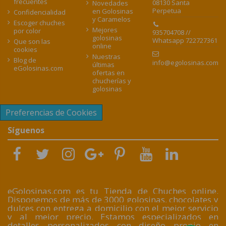
frecuentes
08130 Santa
Novedades
Perpetua
en Golosinas
Confidencialidad
y Caramelos
Escoger chuches
Mejores
por color
935704708 //
golosinas
Whatsapp 722727361
Que son las
online
cookies
Nuestras
Blog de
info@egolosinas.com
últimas
eGolosinas.com
ofertas en
chucherías y
golosinas
Preferencias de Cookies
Síguenos
eGolosinas.com es tu Tienda de Chuches online.
Disponemos de más de 3000 golosinas, chocolates y
dulces con entrega a domicilio con el mejor servicio
y al mejor precio. Estamos especializados en
detalles personalizados con diseño propio en