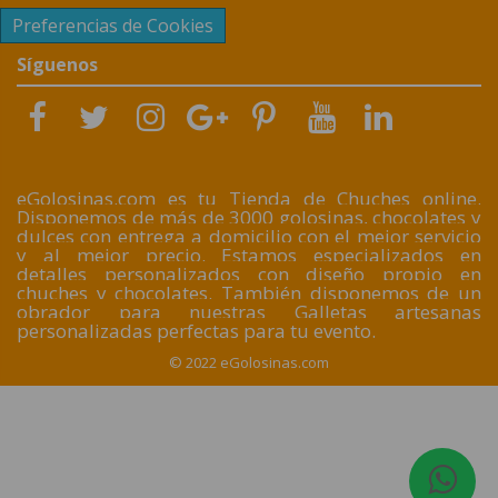
Preferencias de Cookies
Síguenos
eGolosinas.com es tu Tienda de Chuches online.
Disponemos de más de 3000 golosinas, chocolates y
dulces con entrega a domicilio con el mejor servicio
y al mejor precio. Estamos especializados en
detalles personalizados con diseño propio en
chuches y chocolates. También disponemos de un
obrador para nuestras Galletas artesanas
personalizadas perfectas para tu evento.
© 2022 eGolosinas.com