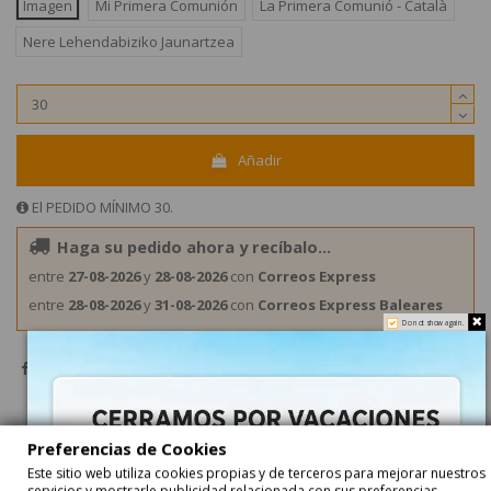
Imagen
Mi Primera Comunión
La Primera Comunió - Català
Nere Lehendabiziko Jaunartzea
Añadir
El PEDIDO MÍNIMO 30.
Haga su pedido ahora y recíbalo...
entre
27-08-2026
y
28-08-2026
con
Correos Express
entre
28-08-2026
y
31-08-2026
con
Correos Express Baleares
Do not show again.
Preferencias de Cookies
Este sitio web utiliza cookies propias y de terceros para mejorar nuestros
servicios y mostrarle publicidad relacionada con sus preferencias