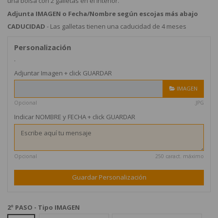
una bolsa con 2 galletas en el interior.
Adjunta IMAGEN o Fecha/Nombre según escojas más abajo
CADUCIDAD
- Las galletas tienen una caducidad de 4 meses
Personalización
.
Adjuntar Imagen + click GUARDAR
IMAGEN
Opcional
.JPG
Indicar NOMBRE y FECHA + click GUARDAR
Opcional
250 caract. máximo
Guardar Personalización
2º PASO - Tipo IMAGEN