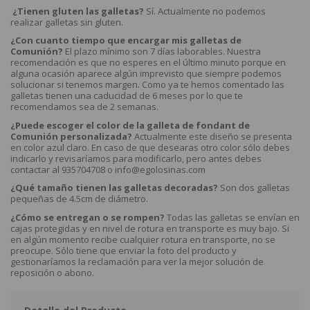
¿Tienen gluten las galletas?
Sí. Actualmente no podemos
realizar galletas sin gluten.
¿Con cuanto tiempo que encargar mis galletas de
Comunión?
El plazo mínimo son 7 días laborables. Nuestra
recomendación es que no esperes en el último minuto porque en
alguna ocasión aparece algún imprevisto que siempre podemos
solucionar si tenemos margen. Como ya te hemos comentado las
galletas tienen una caducidad de 6 meses por lo que te
recomendamos sea de 2 semanas.
¿Puede escoger el color de la galleta de fondant de
Comunión personalizada?
Actualmente este diseño se presenta
en color azul claro. En caso de que desearas otro color sólo debes
indicarlo y revisaríamos para modificarlo, pero antes debes
contactar al 935704708 o info@egolosinas.com
¿Qué tamaño tienen las galletas decoradas?
Son dos galletas
pequeñas de 4.5cm de diámetro.
¿Cómo se entregan o se rompen?
Todas las galletas se envían en
cajas protegidas y en nivel de rotura en transporte es muy bajo. Si
en algún momento recibe cualquier rotura en transporte, no se
preocupe. Sólo tiene que enviar la foto del producto y
gestionaríamos la reclamación para ver la mejor solución de
reposición o abono.