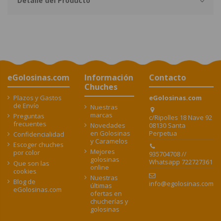
Detalle del Producto
eGolosinas.com
Información
Contacto
Chuches
Plazos y Gastos
eGolosinas.com
de Envío
Nuestras
marcas
Preguntas
c/Ripolles 18 Nave 92
frecuentes
08130 Santa
Novedades
Perpetua
en Golosinas
Confidencialidad
y Caramelos
Escoger chuches
Mejores
por color
935704708 //
golosinas
Whatsapp 722727361
Que son las
online
cookies
Nuestras
Blog de
info@egolosinas.com
últimas
eGolosinas.com
ofertas en
chucherías y
golosinas