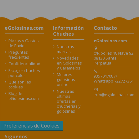
eGolosinas.com
Información
Contacto
Chuches
Plazos y Gastos
eGolosinas.com
de Envío
Nuestras
marcas
Preguntas
c/Ripolles 18 Nave 92
frecuentes
08130 Santa
Novedades
Perpetua
en Golosinas
Confidencialidad
y Caramelos
Escoger chuches
Mejores
por color
935704708 //
golosinas
Whatsapp 722727361
Que son las
online
cookies
Nuestras
Blog de
info@egolosinas.com
últimas
eGolosinas.com
ofertas en
chucherías y
golosinas
Preferencias de Cookies
Síguenos