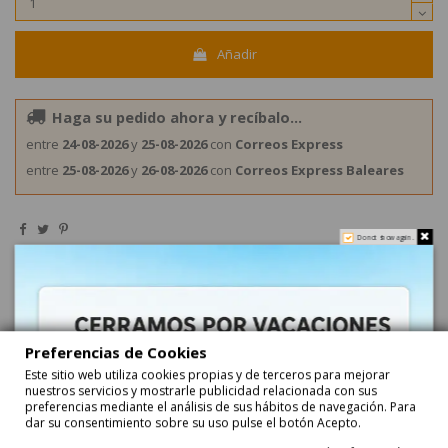
Añadir
Haga su pedido ahora y recíbalo...
entre
24-08-2026
y
25-08-2026
con
Correos Express
entre
25-08-2026
y
26-08-2026
con
Correos Express Baleares
Do not show again.
Surtido
Envuelto Azucar
Haribo
Preferencias de Cookies
Este sitio web utiliza cookies propias y de terceros para mejorar
Descripción
nuestros servicios y mostrarle publicidad relacionada con sus
preferencias mediante el análisis de sus hábitos de navegación. Para
dar su consentimiento sobre su uso pulse el botón Acepto.
Chuches Tajada Sandía 18 bolsitas 90Gr Haribo