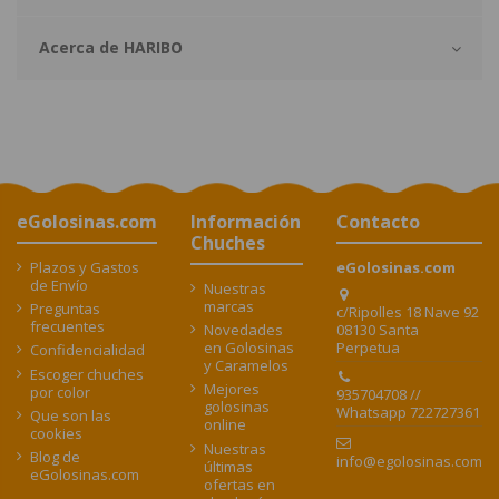
Acerca de HARIBO
eGolosinas.com
Información
Contacto
Chuches
Plazos y Gastos
eGolosinas.com
de Envío
Nuestras
marcas
Preguntas
c/Ripolles 18 Nave 92
frecuentes
08130 Santa
Novedades
Perpetua
en Golosinas
Confidencialidad
y Caramelos
Escoger chuches
Mejores
por color
935704708 //
golosinas
Whatsapp 722727361
Que son las
online
cookies
Nuestras
Blog de
info@egolosinas.com
últimas
eGolosinas.com
ofertas en