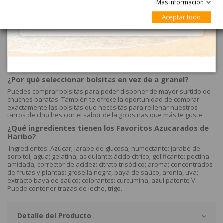
Más información
golosinas
Aceptar todo
TAJADA SANDIA de HARIBO 18 Bolsitas de 80gr son deliciosas gomas
en bolsitas de menos de 100gr. Se venden 18 bolsitas.
¿Dónde comprar las golosinas de Haribo en bolsitas?
En tu tienda de chuches online eGolosinas.com podrás comprar a
domicilio al mejor precio todo el catálogo de bolsitas de Haribo
Golosinas.
¿Por qué seleccionar bolsitas en vez de a granel?
Puedes comprar bolsitas para poder disponer de mayor surtido de
chuches baratas. También te ofrece la oportunidad de comprar
exactamente las bolsitas que necesitas para rellenar nuestros
tarros de chuches con el sabor de la golosinas que más te guste.
¿Qué ingredientes tienen los Favoritos Azucarados de
Haribo?
Ingredientes: Azúcar; jarabe de glucosa; humectante: jarabe de
sorbitol; agua; gelatina; acidulante: ácido cítrico; gelificante: pectina
amidada; corrector de acidez: citrato trisódico; aroma; concentrados
de frutas y plantas: grosella negra, baya de saúco, aronia, uva;
extracto baya de saúco; colorantes: curcumina, azul patente V.
Puede contener trazas de leche, trigo.
Detalle del Producto