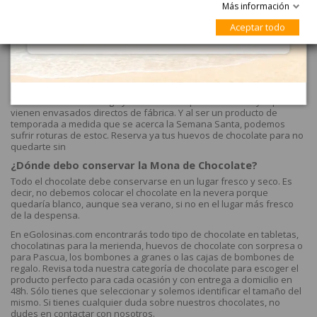
¿Qué sucede si recibo mi Mona de Chocolate rota?
Más información
A medida de lo posible siempre se realiza el cambio de la Mona,
Aceptar todo
pero dependerá si hay estoc. En el caso de que no queden
existencias se abonará el producto.
¿Con cuánto tiempo debo pedir los Chocolates de
Pascua?
Nuestra recomendación es pedirlos hasta un mes antes ya que
tienen caducidades larga y se conservan perfectamente ya que
vienen envasados directos de fábrica. Y al ser un producto de
temporada a medida que se acerca la Semana Santa, podemos
sufrir roturas de estoc. Reserva ya tus huevos de chocolate para no
quedarte sin
¿Dónde debo conservar la Mona de Chocolate?
Todo el chocolate debe conservarse en un lugar fresco y seco. Es
decir, no debemos colocar el chocolate en la nevera porque
quedaría blanco, aunque sea verano, si no en el lugar más fresco
de la despensa.
En eGolosinas.com encontrarás todo tipo de chocolate en tabletas,
chocolatinas para la merienda, huevos de chocolate con sorpresa o
para Pascua, los bombones a granes o las cajas de bombones de
regalo. Revisa toda nuestra categoría de chocolate para escoger el
producto perfecto para cada ocasión y con entrega a domicilio en
48h. Sólo tienes que seleccionar y solemos identificar el tamaño del
mismo. Si tienes cualquier duda sobre nuestros chocolates, no
dudes en contactar con nosotros.