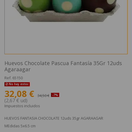
Huevos Chocolate Pascua Fantasía 35Gr 12uds
Agaraagar
Ref.
65150
No hay estoc
32,08 €
34,50 €
-7%
(2,67 € ud)
Impuestos incluidos
HUEVOS FANTASIA CHOCOLATE 12uds 35gr AGARAAGAR
MEdidas 5x6.5 cm