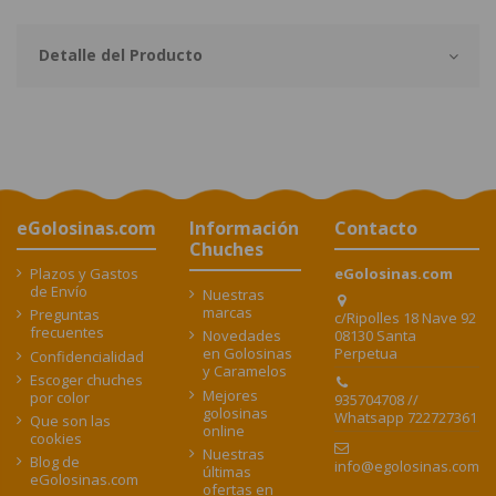
Detalle del Producto
eGolosinas.com
Información
Contacto
Chuches
Plazos y Gastos
eGolosinas.com
de Envío
Nuestras
marcas
Preguntas
c/Ripolles 18 Nave 92
frecuentes
08130 Santa
Novedades
Perpetua
en Golosinas
Confidencialidad
y Caramelos
Escoger chuches
Mejores
por color
935704708 //
golosinas
Whatsapp 722727361
Que son las
online
cookies
Nuestras
Blog de
info@egolosinas.com
últimas
eGolosinas.com
ofertas en