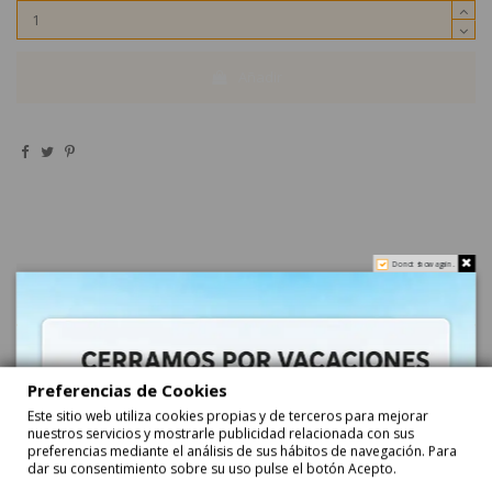
Añadir
Do not show again.
Descripción
Huevos Chocolate Pascua Fantasía 35Gr 12uds
Agaraagar
Preferencias de Cookies
¿Cómo se envía el producto?
Este sitio web utiliza cookies propias y de terceros para mejorar
El producto va en una bolsa transparente para proteger el chocolate
nuestros servicios y mostrarle publicidad relacionada con sus
y la mona dentro de una caja bien protegida y con papel burbuja y
preferencias mediante el análisis de sus hábitos de navegación. Para
porexpan burbuja.
dar su consentimiento sobre su uso pulse el botón Acepto.