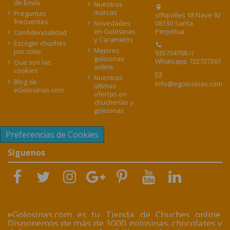
de Envío
Nuestras
marcas
Preguntas
c/Ripolles 18 Nave 92
frecuentes
08130 Santa
Novedades
Perpetua
en Golosinas
Confidencialidad
y Caramelos
Escoger chuches
Mejores
por color
935704708 //
golosinas
Whatsapp 722727361
Que son las
online
cookies
Nuestras
Blog de
info@egolosinas.com
últimas
eGolosinas.com
ofertas en
chucherías y
golosinas
Preferencias de Cookies
Síguenos
eGolosinas.com es tu Tienda de Chuches online.
Disponemos de más de 3000 golosinas, chocolates y