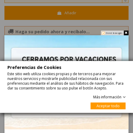
Añadir
Haga su pedido ahora y recíbalo...
Do not show again.
entre
24-08-2026
y
25-08-2026
con
Correos Express
entre
25-08-2026
y
26-08-2026
con
Correos Express Baleares
Preferencias de Cookies
Este sitio web utiliza cookies propias y de terceros para mejorar
nuestros servicios y mostrarle publicidad relacionada con sus
preferencias mediante el análisis de sus hábitos de navegación. Para
dar su consentimiento sobre su uso pulse el botón Acepto.
Más información
Descripción
Aceptar todo
Conejo con ojos 5cm 24uds RUBIES para Mona de
Pascua