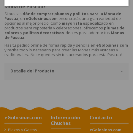
¿Dónde comprar plumas y pollitos para decorar la
Mona de Pascua?
Si buscas
dónde comprar plumas y pollitos para la Mona de
Pascua
, en
eGolosinas.com
encontrarás una gran variedad de
opciones al mejor precio. Como
mayorista
especializado en
productos para repostería y celebraciones, ofrecemos
plumas de
colores
y
pollitos decorativos
ideales para adornar tus
Monas
de Pascua
.
Haz tu pedido online de forma rápida y sencilla en
eGolosinas.com
y recibe todo lo necesario para crear las Monas más vistosas y
tradicionales. ¡No te quedes sin tus accesorios para esta Pascua!
Detalle del Producto
eGolosinas.com
Información
Contacto
Chuches
Plazos y Gastos
eGolosinas.com