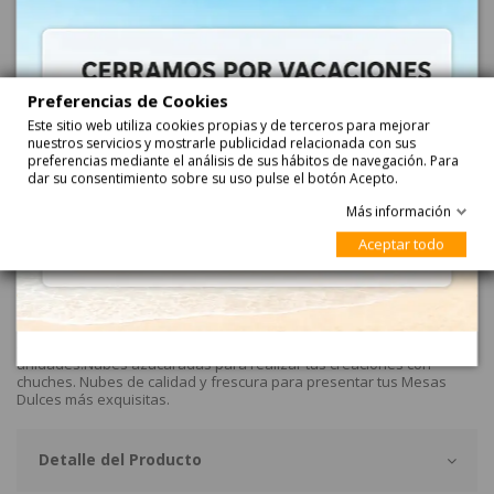
Añadir
Preferencias de Cookies
Rojo
fresa
con azucar
Este sitio web utiliza cookies propias y de terceros para mejorar
nuestros servicios y mostrarle publicidad relacionada con sus
preferencias mediante el análisis de sus hábitos de navegación. Para
dar su consentimiento sobre su uso pulse el botón Acepto.
Más información
Aceptar todo
Descripción
PEQUEÑO FRESON con MOÑA son fresones pequeños. Mide 5.5cm
de alto y 4.5cm de ancho aprox. Se venden en bolsas de 100
unidades.Nubes azucaradas para realizar tus creaciones con
chuches. Nubes de calidad y frescura para presentar tus Mesas
Dulces más exquisitas.
Detalle del Producto