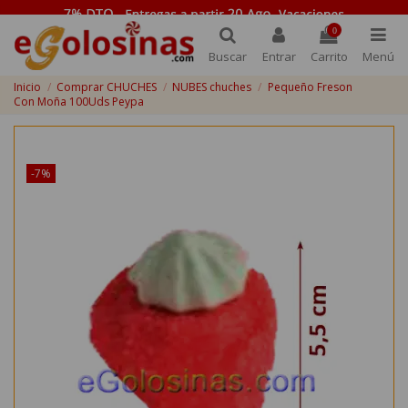
0
Buscar
Entrar
Carrito
Menú
Inicio
Comprar CHUCHES
NUBES chuches
Pequeño Freson
Con Moña 100Uds Peypa
¡Disponible sólo en Internet!
-7%