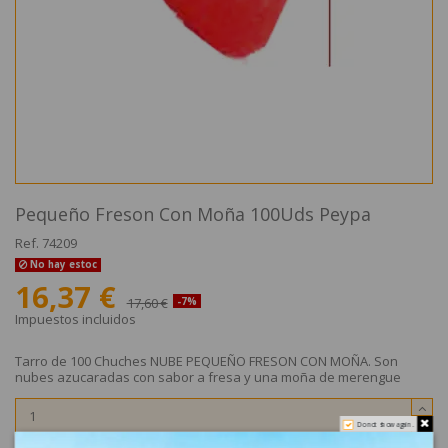
Pequeño Freson Con Moña 100Uds Peypa
Ref.
74209
No hay estoc
16,37 €
17,60 €
-7%
Impuestos incluidos
Tarro de 100 Chuches NUBE PEQUEÑO FRESON CON MOÑA. Son
nubes azucaradas con sabor a fresa y una moña de merengue
Do not show again.