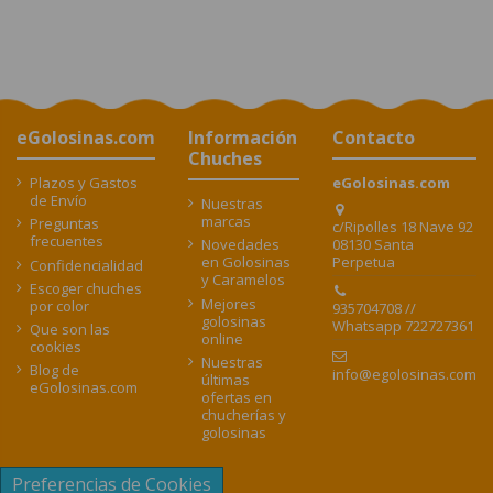
eGolosinas.com
Información
Contacto
Chuches
Plazos y Gastos
eGolosinas.com
de Envío
Nuestras
marcas
Preguntas
c/Ripolles 18 Nave 92
frecuentes
08130 Santa
Novedades
Perpetua
en Golosinas
Confidencialidad
y Caramelos
Escoger chuches
Mejores
por color
935704708 //
golosinas
Whatsapp 722727361
Que son las
online
cookies
Nuestras
Blog de
info@egolosinas.com
últimas
eGolosinas.com
ofertas en
chucherías y
golosinas
Preferencias de Cookies