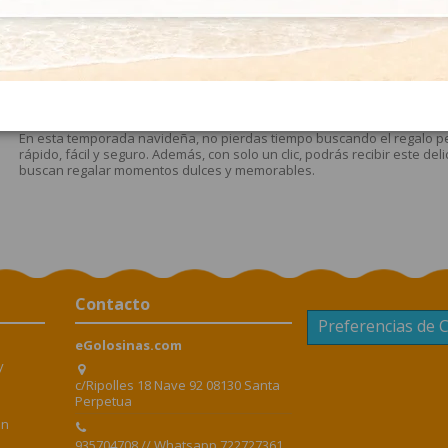
Así que, si te preguntas dónde comprar paraguas de chocolate de Nav
opciones deliciosas que seguramente harán que tu Navidad sea aún 
¿Qué ingredientes tienen los Paraguas Chocolate de
CHOCOLATE CON LECHE. INGREDIENTES: azúcar, manteca de cacao, leche
(lecitina de soja) y aroma (vainillina). Cacao 30% mínimo.
¿Por qué comprar los Paraguas Chocolate Simón Coll
En esta temporada navideña, no pierdas tiempo buscando el regalo per
rápido, fácil y seguro. Además, con solo un clic, podrás recibir este d
buscan regalar momentos dulces y memorables.
Contacto
Preferencias de 
eGolosinas.com
y
c/Ripolles 18 Nave 92 08130 Santa
Perpetua
en
935704708 // Whatsapp 722727361