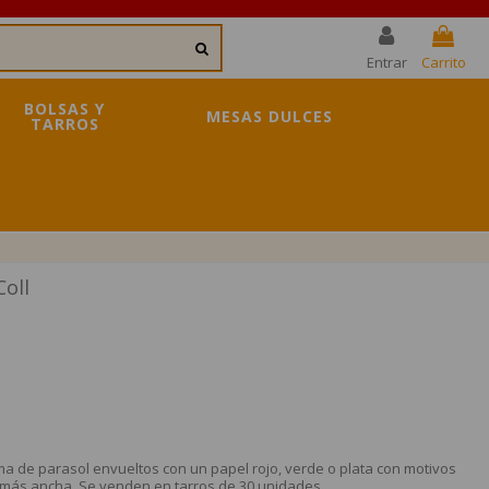
Entrar
Carrito
BOLSAS Y
MESAS DULCES
TARROS
oll
de parasol envueltos con un papel rojo, verde o plata con motivos
e más ancha. Se venden en tarros de 30 unidades.