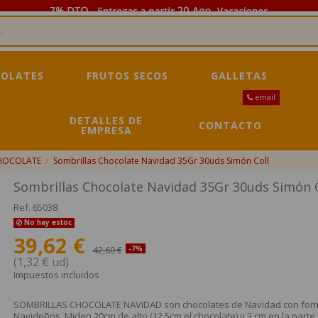
OLATES
FRUTOS SECOS
GALLETAS
email
DETALLES DE
CONTACTO
EMPRESA
HOCOLATE
Sombrillas Chocolate Navidad 35Gr 30uds Simón Coll
Sombrillas Chocolate Navidad 35Gr 30uds Simón C
Ref.
65038
No hay estoc
39,62 €
42,60 €
-7%
(1,32 € ud)
Impuestos incluidos
SOMBRILLAS CHOCOLATE NAVIDAD son chocolates de Navidad con forma 
Navideños. Miden 20cm de alto (12.5cm el chocolate) y 3 cm en la part