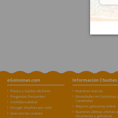
eGolosinas.com
Información Chuches
Plazos y Gastos de Envío
Nuestras marcas
Preguntas frecuentes
Novedades en Golosinas 
Caramelos
Confidencialidad
Mejores golosinas online
Escoger chuches por color
Nuestras últimas ofertas 
Que son las cookies
chucherías y golosinas