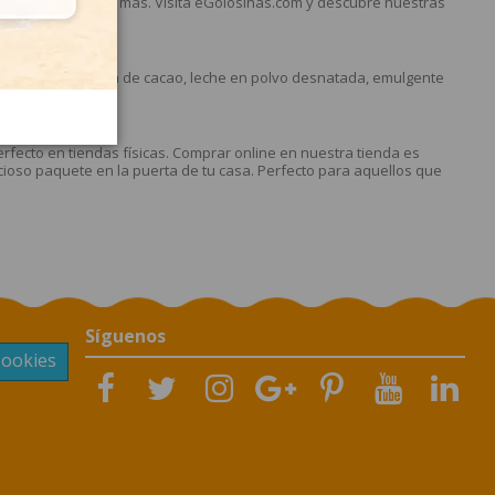
idad, no busques más. Visita eGolosinas.com y descubre nuestras
más dulce.
 Simón Coll?
 en polvo, pasta de cacao, leche en polvo desnatada, emulgente
 online?
fecto en tiendas físicas. Comprar online en nuestra tienda es
elicioso paquete en la puerta de tu casa. Perfecto para aquellos que
Síguenos
Cookies