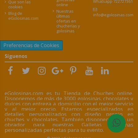
Whatsapp 722727361
Que son las
online
cookies
Nuestras
Blog de
info@egolosinas.com
últimas
eGolosinas.com
ofertas en
chucherías y
golosinas
Preferencias de Cookies
Síguenos
eGolosinas.com es tu Tienda de Chuches online.
Disponemos de más de 3000 golosinas, chocolates y
dulces con entrega a domicilio con el mejor servicio
y al mejor precio. Estamos especializados en
detalles personalizados con diseño propio en
chuches y chocolates. También disponemos de un
obrador para nuestras Galletas artesanas
personalizadas perfectas para tu evento.