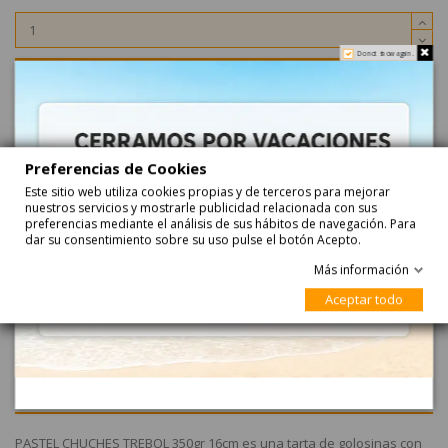
Do not show again.
Añadir
Haga su pedido ahora y recíbalo...
Preferencias de Cookies
entre
24-08-2026
y
25-08-2026
con
Correos Express
Este sitio web utiliza cookies propias y de terceros para mejorar
entre
25-08-2026
y
26-08-2026
con
Correos Express Baleares
nuestros servicios y mostrarle publicidad relacionada con sus
preferencias mediante el análisis de sus hábitos de navegación. Para
dar su consentimiento sobre su uso pulse el botón Acepto.
Más información
Aceptar todo
Descripción
PASTEL CHUCHES TREBOL 350gr 16cm es una tarta de golosinas con