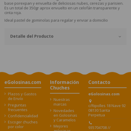
base porexpan y envuelta de deliciosas nubes, cerezas y parisien.
Es un total de 350gr aprox envuelto en un celofán transparente y
cinta roja.
Ideal pastel de gominolas para regalar y enviar a domicilio
Detalle del Producto
eGolosinas.com
Información
Contacto
Chuches
Plazos y Gastos
eGolosinas.com
de Envío
Nuestras
marcas
Preguntas
c/Ripolles 18 Nave 92
frecuentes
08130 Santa
Novedades
Perpetua
en Golosinas
Confidencialidad
y Caramelos
Escoger chuches
Mejores
por color
935704708 //
golosinas