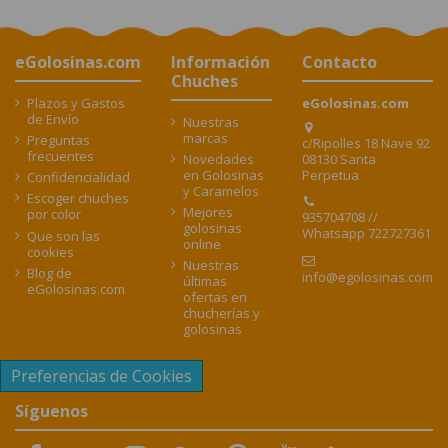
eGolosinas.com
Información
Contacto
Chuches
Plazos y Gastos
eGolosinas.com
de Envío
Nuestras
marcas
Preguntas
c/Ripolles 18 Nave 92
frecuentes
08130 Santa
Novedades
Perpetua
en Golosinas
Confidencialidad
y Caramelos
Escoger chuches
Mejores
por color
935704708 //
golosinas
Whatsapp 722727361
Que son las
online
cookies
Nuestras
Blog de
info@egolosinas.com
últimas
eGolosinas.com
ofertas en
chucherías y
golosinas
Preferencias de Cookies
Síguenos