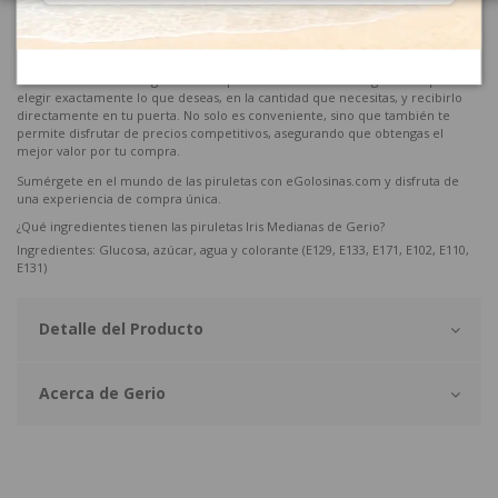
ocasión. ¿Estás organizando una fiesta temática, un evento especial o
simplemente quieres darte un capricho? Tenemos todo lo que necesitas.
Lo mejor de todo es que puedes comprar nuestras piruletas a granel desde
la comodidad de tu hogar. Nuestra plataforma de fácil navegación te permite
elegir exactamente lo que deseas, en la cantidad que necesitas, y recibirlo
directamente en tu puerta. No solo es conveniente, sino que también te
permite disfrutar de precios competitivos, asegurando que obtengas el
mejor valor por tu compra.
Sumérgete en el mundo de las piruletas con eGolosinas.com y disfruta de
una experiencia de compra única.
¿Qué ingredientes tienen las piruletas Iris Medianas de Gerio?
Ingredientes: Glucosa, azúcar, agua y colorante (E129, E133, E171, E102, E110,
E131)
Detalle del Producto
Acerca de Gerio