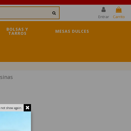
Entrar
Carrito
BOLSAS Y
MESAS DULCES
TARROS
sinas
 not show again.