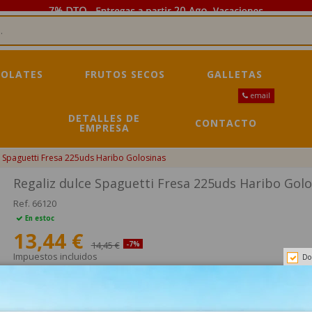
OLATES
FRUTOS SECOS
GALLETAS
email
DETALLES DE
CONTACTO
EMPRESA
e Spaguetti Fresa 225uds Haribo Golosinas
Regaliz dulce Spaguetti Fresa 225uds Haribo Golo
Ref.
66120
En estoc
13,44 €
14,45 €
-7%
Impuestos incluidos
Do
Regaliz dulce Spaguetti Fresa 225uds Haribo Golosinas