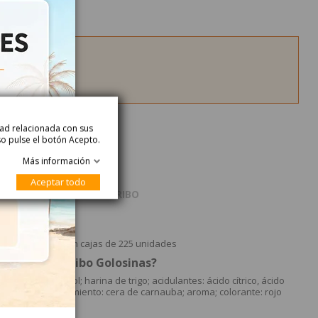
idad relacionada con sus
so pulse el botón Acepto.
Más información
Aceptar todo
roducto
Acerca de HARIBO
as
resa. Se venden en cajas de 225 unidades
sa 225uds Haribo Golosinas?
rabe de sorbitol; harina de trigo; acidulantes: ácido cítrico, ácido
; agente de recubrimiento: cera de carnauba; aroma; colorante: rojo