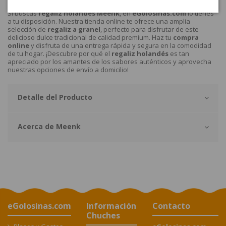
¿Dónde comprar el regaliz holandés Meenk?
Si buscas
regaliz holandés Meenk
, en
eGolosinas.com
lo tienes
a tu disposición. Nuestra tienda online te ofrece una amplia
selección de
regaliz a granel
, perfecto para disfrutar de este
delicioso dulce tradicional de calidad premium. Haz tu
compra
online
y disfruta de una entrega rápida y segura en la comodidad
de tu hogar. ¡Descubre por qué el
regaliz holandés
es tan
apreciado por los amantes de los sabores auténticos y aprovecha
nuestras opciones de envío a domicilio!
Detalle del Producto
Acerca de Meenk
eGolosinas.com
Información
Contacto
Chuches