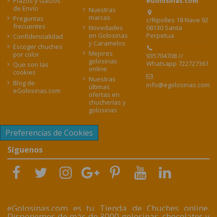
Plazos y Gastos
eGolosinas.com
de Envío
Nuestras
marcas
Preguntas
c/Ripolles 18 Nave 92
frecuentes
08130 Santa
Novedades
Perpetua
en Golosinas
Confidencialidad
y Caramelos
Escoger chuches
Mejores
por color
935704708 //
golosinas
Whatsapp 722727361
Que son las
online
cookies
Nuestras
Blog de
info@egolosinas.com
últimas
eGolosinas.com
ofertas en
chucherías y
golosinas
Preferencias de Cookies
Síguenos
eGolosinas.com es tu Tienda de Chuches online.
Disponemos de más de 3000 golosinas, chocolates y