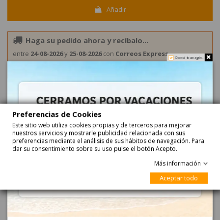
Añadir
Haga su pedido ahora y recíbalo...
entre
24-08-2026
y
25-08-2026
con
Correos Express
Do not show again.
entre
25-08-2026
y
26-08-2026
con
Correos Express Baleares
Preferencias de Cookies
Este sitio web utiliza cookies propias y de terceros para mejorar
nuestros servicios y mostrarle publicidad relacionada con sus
preferencias mediante el análisis de sus hábitos de navegación. Para
dar su consentimiento sobre su uso pulse el botón Acepto.
Descripción
Más información
Aceptar todo
Regaliz Holandés Trufas Salmiak 1Kg Meenk
REGALIZ HOLANDES SALMIAK TRUFFELS 1Kg es el clásico regaliz
salado y tostado