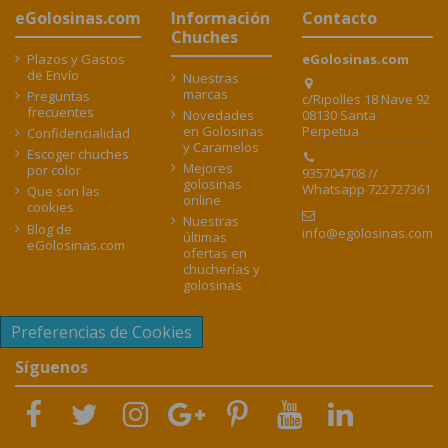
eGolosinas.com
Información
Contacto
Chuches
Plazos y Gastos
eGolosinas.com
de Envío
Nuestras
marcas
Preguntas
c/Ripolles 18 Nave 92
frecuentes
08130 Santa
Novedades
Perpetua
en Golosinas
Confidencialidad
y Caramelos
Escoger chuches
Mejores
por color
935704708 //
golosinas
Whatsapp 722727361
Que son las
online
cookies
Nuestras
Blog de
info@egolosinas.com
últimas
eGolosinas.com
ofertas en
chucherías y
golosinas
Preferencias de Cookies
Síguenos