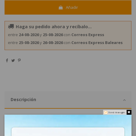
Añadir
Haga su pedido ahora y recíbalo...
entre
24-08-2026
y
25-08-2026
con
Correos Express
entre
25-08-2026
y
26-08-2026
con
Correos Express Baleares
Descripción
Do not show again.
¿Dónde comprar las Regaliz dulces Damel con entrega a
domicilio?
En eGolosinas.com tu tienda de golosinas puedes encontrar todo
una línea de productos de Damel como las regalices dulces con