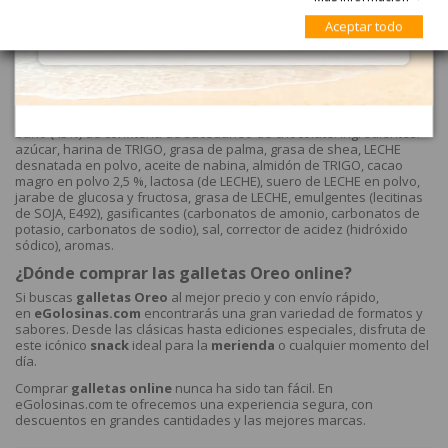
Galleta Oreo Bañada Chocolate Blanco 346gr 1 Estuche son galletas
Aceptar todo
oreos envueltas de chocolate blanco que se venden 6 bolsitas de 2
galletas cada una.
¿Qué ingredientes tienen las galletas Oreo
Blancas?
Galleta de cacao (38%) rellena de crema (19%) sabor vainilla y con un
baño (43%) de confitería de sucedáneo de chocolate. Ingredientes:
azúcar, harina de TRIGO, grasa de palma, grasa de shea, LECHE
desnatada en polvo, aceite de nabina, almidón de TRIGO, cacao
magro en polvo 2,5 %, lactosa (de LECHE), suero de LECHE en polvo,
jarabe de glucosa y fructosa, grasa de LECHE, emulgentes (lecitinas
de SOJA, E492), gasificantes (carbonatos de amonio, carbonatos de
potasio, carbonatos de sodio), sal, corrector de acidez (hidróxido
sódico), aromas.
¿Dónde comprar las galletas Oreo online?
Si buscas
galletas Oreo
al mejor precio y con envío rápido,
en
eGolosinas.com
encontrarás una gran variedad de formatos y
sabores. Desde las clásicas hasta ediciones especiales, disfruta de
este icónico
snack
ideal para la
merienda
o cualquier momento del
día.
Comprar
galletas online
nunca ha sido tan fácil. En
eGolosinas.com te ofrecemos una experiencia segura, con
descuentos en grandes cantidades y las mejores marcas.