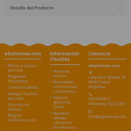
Detalle del Producto
eGolosinas.com
Información
Contacto
Chuches
Plazos y Gastos
eGolosinas.com
de Envío
Nuestras
marcas
Preguntas
c/Ripolles 18 Nave 92
frecuentes
08130 Santa
Novedades
Perpetua
en Golosinas
Confidencialidad
y Caramelos
Escoger chuches
Mejores
por color
935704708 //
golosinas
Whatsapp 722727361
Que son las
online
cookies
Nuestras
Blog de
info@egolosinas.com
últimas
eGolosinas.com
ofertas en
chucherías y