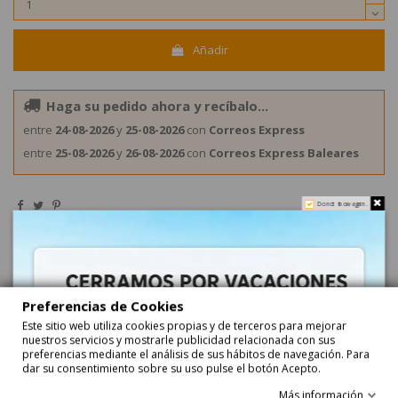
Añadir
Haga su pedido ahora y recíbalo...
entre
24-08-2026
y
25-08-2026
con
Correos Express
entre
25-08-2026
y
26-08-2026
con
Correos Express Baleares
Do not show again.
Preferencias de Cookies
Descripción
Este sitio web utiliza cookies propias y de terceros para mejorar
nuestros servicios y mostrarle publicidad relacionada con sus
preferencias mediante el análisis de sus hábitos de navegación. Para
dar su consentimiento sobre su uso pulse el botón Acepto.
Galleta Oreo Bañada Chocolate Blanco 346gr 1
Estuche
Más información