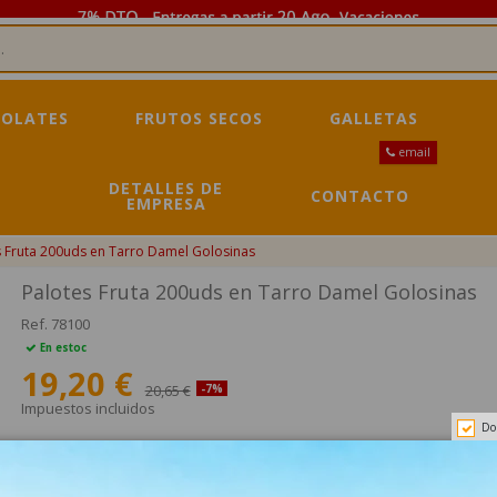
OLATES
FRUTOS SECOS
GALLETAS
email
DETALLES DE
CONTACTO
EMPRESA
s Fruta 200uds en Tarro Damel Golosinas
Palotes Fruta 200uds en Tarro Damel Golosinas
Ref.
78100
En estoc
19,20 €
20,65 €
-7%
Impuestos incluidos
Do
SUPER PALOTES FRUTA 200 uds.Los Super Palotes de fruta de Damel so