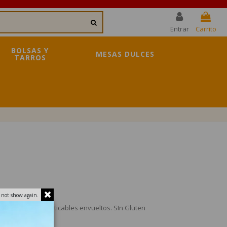
Entrar
Carrito
BOLSAS Y
MESAS DULCES
TARROS
 not show again.
n caramelos masticables envueltos. SIn Gluten