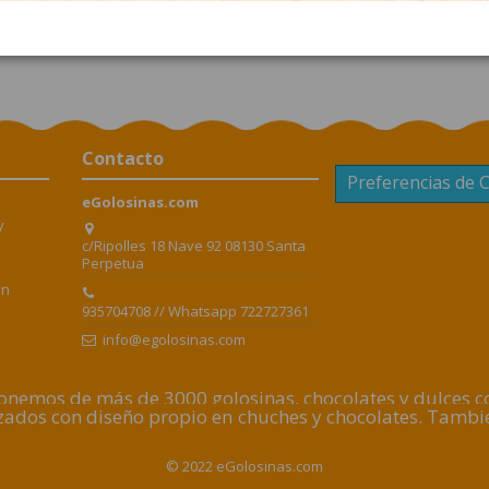
Un palote pesa aprox 6gr.
Contacto
Preferencias de 
eGolosinas.com
y
c/Ripolles 18 Nave 92 08130 Santa
Perpetua
en
935704708 // Whatsapp 722727361
info@egolosinas.com
nemos de más de 3000 golosinas, chocolates y dulces con
lizados con diseño propio en chuches y chocolates. Tamb
© 2022 eGolosinas.com