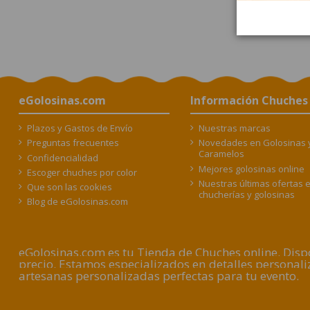
eGolosinas.com
Información Chuches
Plazos y Gastos de Envío
Nuestras marcas
Preguntas frecuentes
Novedades en Golosinas 
Caramelos
Confidencialidad
Mejores golosinas online
Escoger chuches por color
Nuestras últimas ofertas 
Que son las cookies
chucherías y golosinas
Blog de eGolosinas.com
eGolosinas.com es tu Tienda de Chuches online. Dispo
precio. Estamos especializados en detalles persona
artesanas personalizadas perfectas para tu evento.