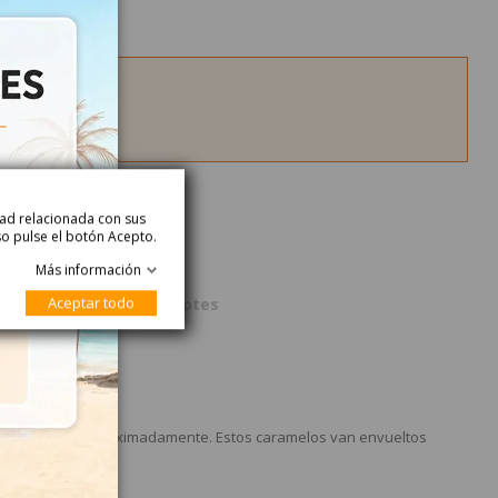
idad relacionada con sus
so pulse el botón Acepto.
Más información
Aceptar todo
roducto
Acerca de Palotes
ltos. SIn Gluten
10cm de largo aproximadamente. Estos caramelos van envueltos
s con 200 palotes.