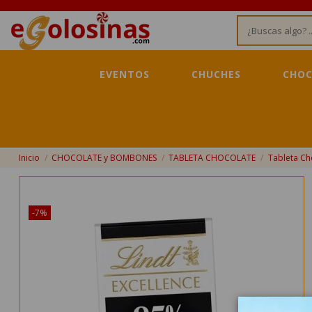
EVENTOS
CHUCHES
CHOC
Inicio
CHOCOLATE y BOMBONES
TABLETA CHOCOLATE
Tableta Ch
¡Disponible sólo en Internet!
-7%