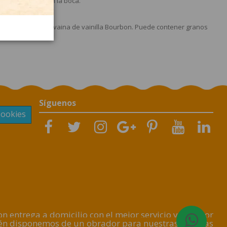
Lindt se funde en la boca.
?
 moreno de caña, vaina de vainilla Bourbon. Puede contener granos
Síguenos
Cookies
 entrega a domicilio con el mejor servicio y al mejor
ién disponemos de un obrador para nuestras Galletas