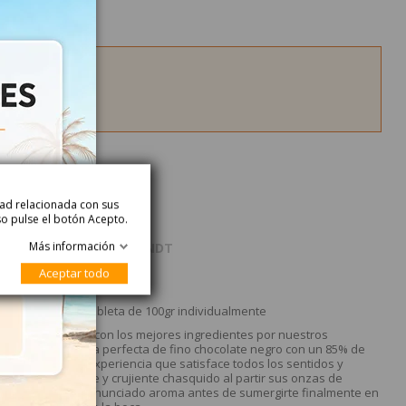
idad relacionada con sus
so pulse el botón Acepto.
Más información
Producto
Acerca de LINDT
Aceptar todo
t. Se venden la tableta de 100gr individualmente
 vegano elaborado con los mejores ingredientes por nuestros
lidad. Una mezcla perfecta de fino chocolate negro con un 85% de
para crear una experiencia que satisface todos los sentidos y
ruta del agradable y crujiente chasquido al partir sus onzas de
as. Aprecia su pronunciado aroma antes de sumergirte finalmente en