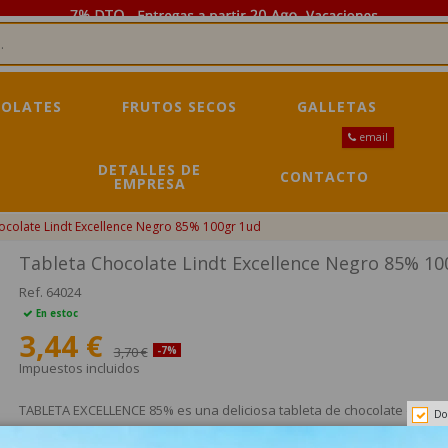
OLATES
FRUTOS SECOS
GALLETAS
email
DETALLES DE
CONTACTO
EMPRESA
ocolate Lindt Excellence Negro 85% 100gr 1ud
Tableta Chocolate Lindt Excellence Negro 85% 10
Ref.
64024
En estoc
3,44 €
3,70 €
-7%
Impuestos incluidos
TABLETA EXCELLENCE 85% es una deliciosa tableta de chocolate de Lind
Do