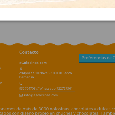
una intensa sinfonía de sabores de cacao mientras el chocolate negro 
¿Qué ingredientes tienen el Chocolate 85% de Lindt
Ingredientes: Pasta de cacao, cacao magro, manteca de cacao, azúcar
de sésamo, leche, soja y frutos de cáscaras. Cacao: 85% mínimo.
Contacto
Preferencias de 
eGolosinas.com
y
c/Ripolles 18 Nave 92 08130 Santa
Perpetua
en
935704708 // Whatsapp 722727361
info@egolosinas.com
nemos de más de 3000 golosinas, chocolates y dulces con
lizados con diseño propio en chuches y chocolates. Tamb