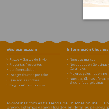
eGolosinas.com
Información Chuches
Plazos y Gastos de Envío
Nuestras marcas
Preguntas frecuentes
Novedades en Golosinas 
Caramelos
Confidencialidad
Mejores golosinas online
Escoger chuches por color
Nuestras últimas ofertas 
Que son las cookies
chucherías y golosinas
Blog de eGolosinas.com
eGolosinas.com es tu Tienda de Chuches online. Dispo
precio. Estamos especializados en detalles persona