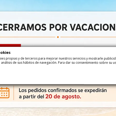
Añadir
Haga su pedido ahora y recíbalo...
entre
24-08-2026
y
25-08-2026
con
Correos Express
entre
25-08-2026
y
26-08-2026
con
Correos Express Baleares
ookies
con azucar
Chocolate
ookies propias y de terceros para mejorar nuestros servicios y mostrarle public
 análisis de sus hábitos de navegación. Para dar su consentimiento sobre su u
Descripción
Detalle del 
Tableta Chocolate Excellence 85% 100Gr Lindt
TABLETA EXCELLENCE 85% es una deliciosa tableta de chocolate de Lind
Lindt Excellence 85% es una tableta de intenso y exquisito chocolate
Maestros Chocolateros, expertos en chocolates y bombones de alta ca
cacao puro que combina un aroma fuerte y un cacao de sabor intenso 
proporciona gran placer con su textura delicada y color profundo. Disf
chocolate 85% cacao en forma de diamante y extraordinariamente fin