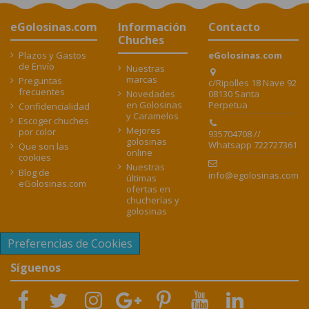
eGolosinas.com
Información
Contacto
Chuches
Plazos y Gastos
eGolosinas.com
de Envío
Nuestras
marcas
Preguntas
c/Ripolles 18 Nave 92
frecuentes
08130 Santa
Novedades
Perpetua
en Golosinas
Confidencialidad
y Caramelos
Escoger chuches
Mejores
por color
935704708 //
golosinas
Whatsapp 722727361
Que son las
online
cookies
Nuestras
Blog de
info@egolosinas.com
últimas
eGolosinas.com
ofertas en
chucherías y
golosinas
Preferencias de Cookies
Síguenos