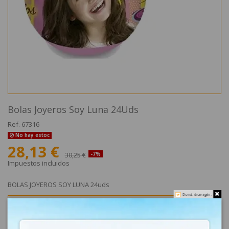
Bolas Joyeros Soy Luna 24Uds
Ref.
67316
No hay estoc
28,13 €
30,25 €
-7%
Impuestos incluidos
BOLAS JOYEROS SOY LUNA 24uds
Do not show again.