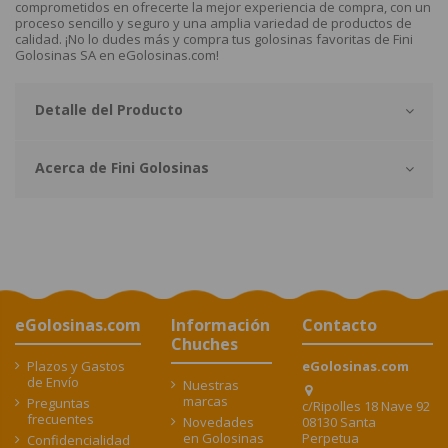
comprometidos en ofrecerte la mejor experiencia de compra, con un
proceso sencillo y seguro y una amplia variedad de productos de
calidad. ¡No lo dudes más y compra tus golosinas favoritas de Fini
Golosinas SA en eGolosinas.com!
Detalle del Producto
Acerca de Fini Golosinas
eGolosinas.com
Información
Contacto
Chuches
Plazos y Gastos
eGolosinas.com
de Envío
Nuestras
marcas
Preguntas
c/Ripolles 18 Nave 92
frecuentes
08130 Santa
Novedades
Perpetua
en Golosinas
Confidencialidad