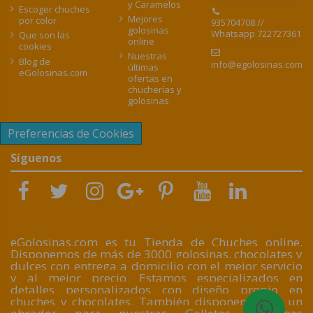
y Caramelos
Escoger chuches
Mejores
por color
935704708 //
golosinas
Whatsapp 722727361
Que son las
online
cookies
Nuestras
Blog de
info@egolosinas.com
últimas
eGolosinas.com
ofertas en
chucherías y
golosinas
Preferencias de Cookies
Síguenos
eGolosinas.com es tu Tienda de Chuches online.
Disponemos de más de 3000 golosinas, chocolates y
dulces con entrega a domicilio con el mejor servicio
y al mejor precio. Estamos especializados en
detalles personalizados con diseño propio en
chuches y chocolates. También disponemos de un