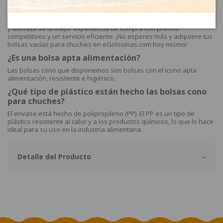
mejor precio, no busques más. En eGolosinas.com encontrarás una
amplia variedad de bolsas para tus necesidades. Además, ofrecen
entrega a domicilio para tu comodidad. Explora su catálogo en línea
y disfruta de la mejor experiencia de compra con precios
competitivos y un servicio eficiente. ¡No esperes más y adquiere tus
bolsas vacías para chuches en eGolosinas.com hoy mismo!
¿Es una bolsa apta alimentación?
Las bolsas cono que disponemos son bolsas con el icono apta
alimentación, resistente e higiénico.
¿Qué tipo de plástico están hecho las bolsas cono
para chuches?
El envase está hecho de polipropileno (PP). El PP es un tipo de
plástico resistente al calor y a los productos químicos, lo que lo hace
ideal para su uso en la industria alimentaria.
Detalle del Producto