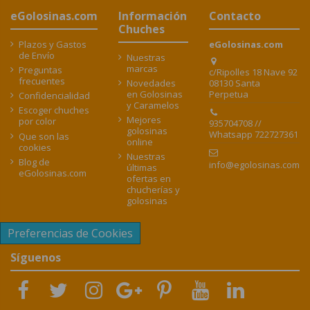
eGolosinas.com
Información
Contacto
Chuches
Plazos y Gastos
eGolosinas.com
de Envío
Nuestras
marcas
Preguntas
c/Ripolles 18 Nave 92
frecuentes
08130 Santa
Novedades
Perpetua
en Golosinas
Confidencialidad
y Caramelos
Escoger chuches
Mejores
por color
935704708 //
golosinas
Whatsapp 722727361
Que son las
online
cookies
Nuestras
Blog de
info@egolosinas.com
últimas
eGolosinas.com
ofertas en
chucherías y
golosinas
Preferencias de Cookies
Síguenos