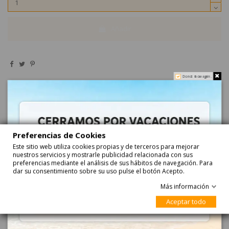
Añadir
Do not show again.
Descripción
Preferencias de Cookies
Este sitio web utiliza cookies propias y de terceros para mejorar
nuestros servicios y mostrarle publicidad relacionada con sus
Bolsas Cono decorada Ratón 100uds vacías para
preferencias mediante el análisis de sus hábitos de navegación. Para
chuches 20x40cm
dar su consentimiento sobre su uso pulse el botón Acepto.
BOLSA CONO CARAMELOS Ratón es una bolsa VACÍA con forma de
Más información
cono de 20 x 40cm. Se venden packs de 100 unidades. Ideales para
fiestas infantiles y cumpleaños
Aceptar todo
¿Dónde comprar Bolsas vacías para chuches?
Si estás buscando bolsas vacías para chuches de alta calidad y al