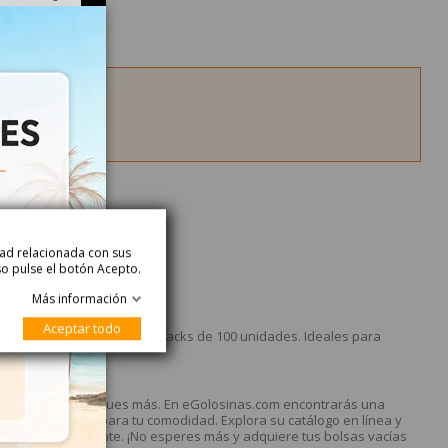
idad relacionada con sus
alle del Producto
so pulse el botón Acepto.
Más información
 20x40cm
Aceptar todo
e 20 x 40cm. Se venden packs de 100 unidades. Ideales para
ejor precio, no busques más. En eGolosinas.com encontrarás una
ega a domicilio para tu comodidad. Explora su catálogo en línea y
un servicio eficiente. ¡No esperes más y adquiere tus bolsas vacías