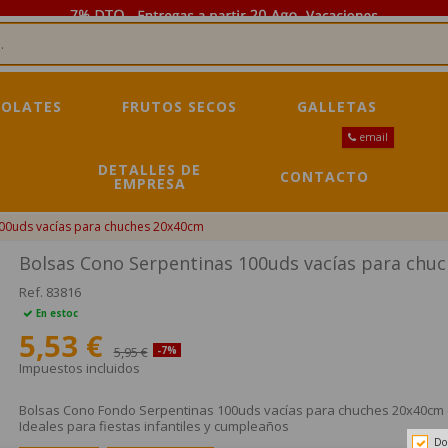
OLATES
FRUTOS SECOS
GALLETAS
email
DETALLES DE
CONTACTO
EMPRESA
00uds vacías para chuches 20x40cm
Bolsas Cono Serpentinas 100uds vacías para chu
Ref.
83816
En estoc
5,53 €
5,95 €
-7%
Impuestos incluidos
Bolsas Cono Fondo Serpentinas 100uds vacías para chuches 20x40cm 
Ideales para fiestas infantiles y cumpleaños
Do