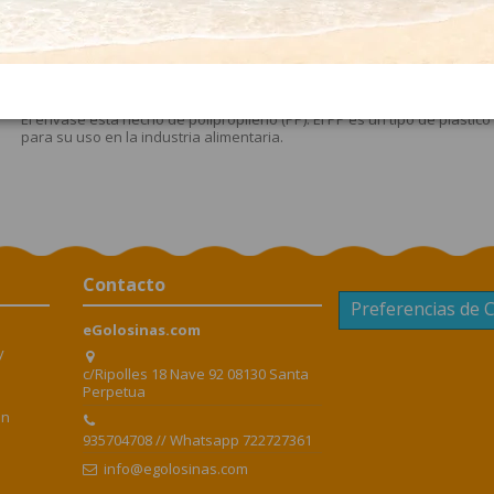
para chuches en eGolosinas.com hoy mismo!
¿Es una bolsa apta alimentación?
Las bolsas cono que disponemos son bolsas con el icono apta alimentac
¿Qué tipo de plástico están hecho las bolsas cono pa
El envase está hecho de polipropileno (PP). El PP es un tipo de plástico 
para su uso en la industria alimentaria.
Contacto
Preferencias de 
eGolosinas.com
y
c/Ripolles 18 Nave 92 08130 Santa
Perpetua
en
935704708 // Whatsapp 722727361
info@egolosinas.com