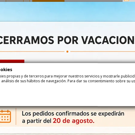
Añadir
Haga su pedido ahora y recíbalo...
entre
24-08-2026
y
25-08-2026
con
Correos Express
entre
25-08-2026
y
26-08-2026
con
Correos Express Baleares
ookies
ookies propias y de terceros para mejorar nuestros servicios y mostrarle public
Descripción
Det
 análisis de sus hábitos de navegación. Para dar su consentimiento sobre su u
Bolsas Cono Serpentinas 100uds vacías para chuches
BOLSA CONO CARAMELOS VACÍA es una bolsa VACÍA con forma de cono d
fiestas infantiles y cumpleaños
¿Dónde comprar Bolsas vacías para chuches?
Si estás buscando bolsas vacías para chuches de alta calidad y al m
amplia variedad de bolsas para tus necesidades. Además, ofrecen entr
disfruta de la mejor experiencia de compra con precios competitivos y 