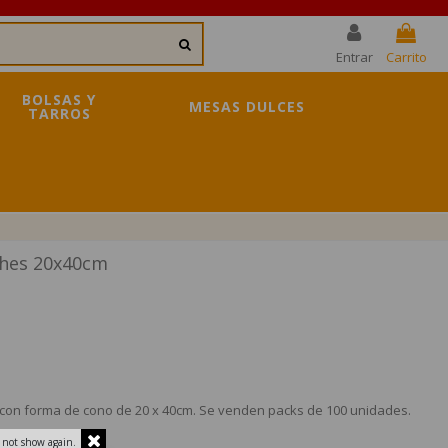
Entrar
Carrito
BOLSAS Y
MESAS DULCES
TARROS
ches 20x40cm
con forma de cono de 20 x 40cm. Se venden packs de 100 unidades.
 not show again.