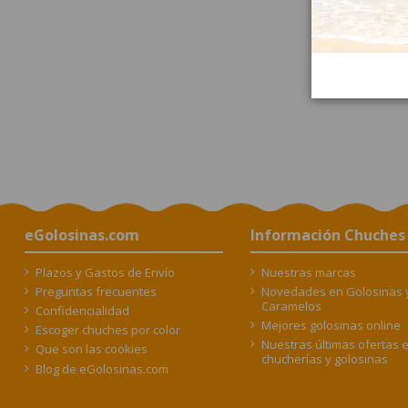
eGolosinas.com
Información Chuches
Plazos y Gastos de Envío
Nuestras marcas
Preguntas frecuentes
Novedades en Golosinas 
Caramelos
Confidencialidad
Mejores golosinas online
Escoger chuches por color
Nuestras últimas ofertas 
Que son las cookies
chucherías y golosinas
Blog de eGolosinas.com