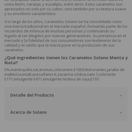
como limón, naranja, y eucalipto, entre otros. Estos caramelos son
apreciados no solo por su sabor, sino también por su textura suave
y su envoltorio característico.
A lo largo de los años, Caramelos Solano se ha consolidado como
una marca tradicional en el mercado español, formando parte de los
recuerdos de infancia de muchas personas y continuando su
legado al ser elegidos por nuevas generaciones. Su presencia en el
mercado y la fidelidad de sus consumidores son testimonio de la
calidad y el cariño que la marca pone en la producción de sus
caramelos.
¿Qué ingredientes tienen los Caramelos Solano Menta y
Nata?
5%,mantequilla,sal,aromas,colorantes E100,Edulcorantes,jarabe de
maltitol,isomalt,acesulfamo K,sacarina sódica,nata 7,colorante
E171,emulgente E471,emulgente lecitina de soja,E133.
Detalle del Producto
Acerca de Solano