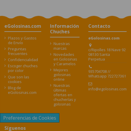
eGolosinas.com
Información
Contacto
Chuches
Plazos y Gastos
eGolosinas.com
de Envío
Nuestras
marcas
Preguntas
c/Ripolles 18 Nave 92
frecuentes
08130 Santa
Novedades
Perpetua
en Golosinas
Confidencialidad
y Caramelos
Escoger chuches
Mejores
por color
935704708 //
golosinas
Whatsapp 722727361
Que son las
online
cookies
Nuestras
Blog de
info@egolosinas.com
últimas
eGolosinas.com
ofertas en
chucherías y
golosinas
Preferencias de Cookies
Síguenos