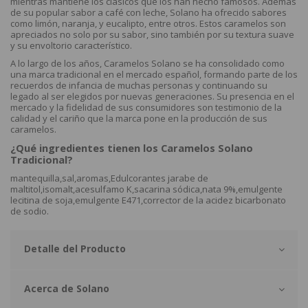
mientras mantiene los clásicos que los han hecho famosos. Además
de su popular sabor a café con leche, Solano ha ofrecido sabores
como limón, naranja, y eucalipto, entre otros. Estos caramelos son
apreciados no solo por su sabor, sino también por su textura suave
y su envoltorio característico.
A lo largo de los años, Caramelos Solano se ha consolidado como
una marca tradicional en el mercado español, formando parte de los
recuerdos de infancia de muchas personas y continuando su
legado al ser elegidos por nuevas generaciones. Su presencia en el
mercado y la fidelidad de sus consumidores son testimonio de la
calidad y el cariño que la marca pone en la producción de sus
caramelos.
¿Qué ingredientes tienen los Caramelos Solano
Tradicional?
mantequilla,sal,aromas,Edulcorantes jarabe de
maltitol,isomalt,acesulfamo K,sacarina sódica,nata 9%,emulgente
lecitina de soja,emulgente E471,corrector de la acidez bicarbonato
de sodio.
Detalle del Producto
Acerca de Solano