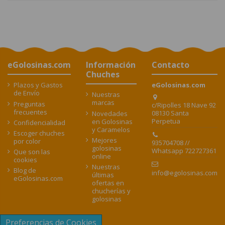
eGolosinas.com
Información
Contacto
Chuches
Plazos y Gastos
eGolosinas.com
de Envío
Nuestras
marcas
Preguntas
c/Ripolles 18 Nave 92
frecuentes
08130 Santa
Novedades
Perpetua
en Golosinas
Confidencialidad
y Caramelos
Escoger chuches
Mejores
por color
935704708 //
golosinas
Whatsapp 722727361
Que son las
online
cookies
Nuestras
Blog de
info@egolosinas.com
últimas
eGolosinas.com
ofertas en
chucherías y
golosinas
Preferencias de Cookies