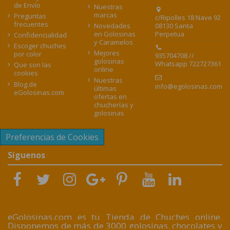
de Envío
Nuestras
marcas
Preguntas
c/Ripolles 18 Nave 92
frecuentes
08130 Santa
Novedades
Perpetua
en Golosinas
Confidencialidad
y Caramelos
Escoger chuches
Mejores
por color
935704708 //
golosinas
Whatsapp 722727361
Que son las
online
cookies
Nuestras
Blog de
info@egolosinas.com
últimas
eGolosinas.com
ofertas en
chucherías y
golosinas
Preferencias de Cookies
Síguenos
eGolosinas.com es tu Tienda de Chuches online.
Disponemos de más de 3000 golosinas, chocolates y