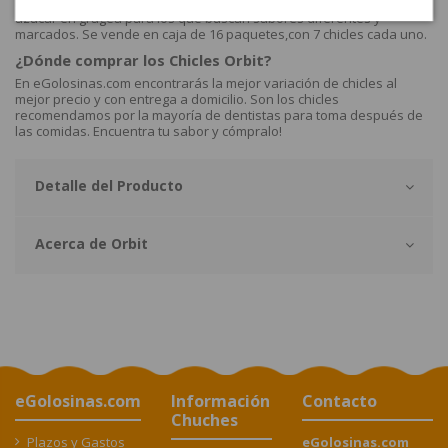
El chicle Orbit Refreshers Fresa Lima Es la goma de mascar sin
azúcar en gragea para los que buscan sabores diferentes y
marcados. Se vende en caja de 16 paquetes,con 7 chicles cada uno.
¿Dónde comprar los Chicles Orbit?
En eGolosinas.com encontrarás la mejor variación de chicles al
mejor precio y con entrega a domicilio. Son los chicles
recomendamos por la mayoría de dentistas para toma después de
las comidas. Encuentra tu sabor y cómpralo!
Detalle del Producto
Acerca de Orbit
eGolosinas.com
Información
Contacto
Chuches
Plazos y Gastos
eGolosinas.com