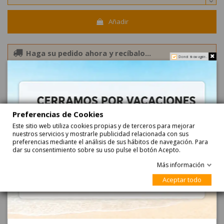
Añadir
Haga su pedido ahora y recíbalo...
Do not show again.
entre
24-08-2026
y
25-08-2026
con
Correos Express
entre
25-08-2026
y
26-08-2026
con
Correos Express Baleares
Preferencias de Cookies
Este sitio web utiliza cookies propias y de terceros para mejorar
nuestros servicios y mostrarle publicidad relacionada con sus
preferencias mediante el análisis de sus hábitos de navegación. Para
dar su consentimiento sobre su uso pulse el botón Acepto.
Más información
Descripción
Aceptar todo
Chicles Orbit Refreshers Fresa Lima 16 cajitas de 7
chicles Sin Azúcar