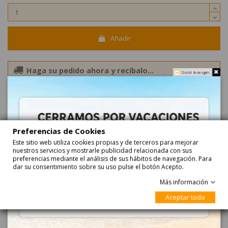
Añadir
Haga su pedido ahora y recíbalo...
Do not show again.
entre
24-08-2026
y
25-08-2026
con
Correos Express
entre
25-08-2026
y
26-08-2026
con
Correos Express Baleares
Preferencias de Cookies
Sin azucar
Este sitio web utiliza cookies propias y de terceros para mejorar
nuestros servicios y mostrarle publicidad relacionada con sus
preferencias mediante el análisis de sus hábitos de navegación. Para
dar su consentimiento sobre su uso pulse el botón Acepto.
Más información
Aceptar todo
Descripción