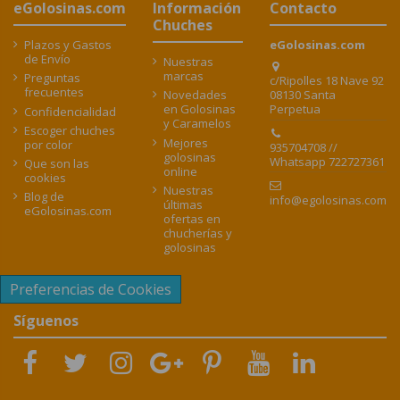
eGolosinas.com
Información
Contacto
Chuches
Plazos y Gastos
eGolosinas.com
de Envío
Nuestras
marcas
Preguntas
c/Ripolles 18 Nave 92
frecuentes
08130 Santa
Novedades
Perpetua
en Golosinas
Confidencialidad
y Caramelos
Escoger chuches
Mejores
por color
935704708 //
golosinas
Whatsapp 722727361
Que son las
online
cookies
Nuestras
Blog de
info@egolosinas.com
últimas
eGolosinas.com
ofertas en
chucherías y
golosinas
Preferencias de Cookies
Síguenos