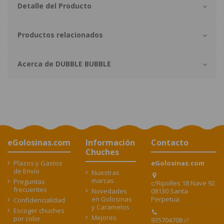
Detalle del Producto
Productos relacionados
Acerca de DUBBLE BUBBLE
eGolosinas.com
Información
Contacto
Chuches
Plazos y Gastos
eGolosinas.com
de Envío
Nuestras
marcas
Preguntas
c/Ripolles 18 Nave 92
frecuentes
08130 Santa
Novedades
Perpetua
en Golosinas
Confidencialidad
y Caramelos
Escoger chuches
Mejores
por color
935704708 //