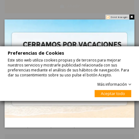
Añadir
Do not show again.
con azucar
Surtido
Preferencias de Cookies
Este sitio web utiliza cookies propias y de terceros para mejorar
nuestros servicios y mostrarle publicidad relacionada con sus
preferencias mediante el análisis de sus hábitos de navegación. Para
Descripción
dar su consentimiento sobre su uso pulse el botón Acepto.
Más información
Máquina Chicletera Tradicional Fleer
Aceptar todo
MAQUINA CHICLETERA TRADICIONAL FLEER con 80gr de Chicles
Bolones 16mm aprox. Mide 20cm de alto aprox.
¿La máquina chicletera contiene chicles?
Sí. Lleva 50gr de chicles de la marca Dubble Bubble, pero si necesitas
más chicles puedes comprar el
Tetrapack