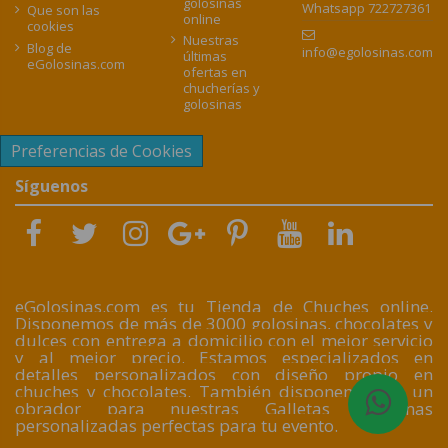
golosinas
Whatsapp 722727361
Que son las
online
cookies
Nuestras
Blog de
info@egolosinas.com
últimas
eGolosinas.com
ofertas en
chucherías y
golosinas
Preferencias de Cookies
Síguenos
eGolosinas.com es tu Tienda de Chuches online.
Disponemos de más de 3000 golosinas, chocolates y
dulces con entrega a domicilio con el mejor servicio
y al mejor precio. Estamos especializados en
detalles personalizados con diseño propio en
chuches y chocolates. También disponemos de un
obrador para nuestras Galletas artesanas
personalizadas perfectas para tu evento.