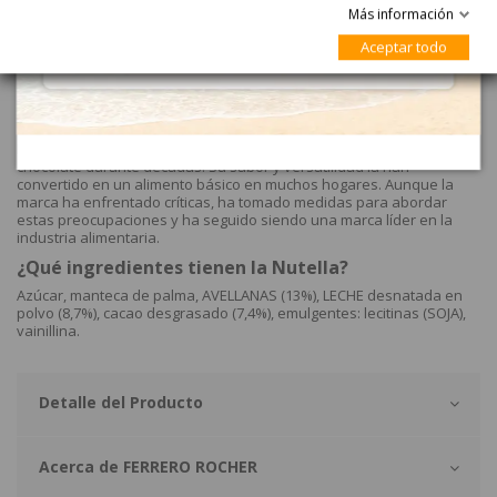
el medio ambiente y la sostenibilidad.
Más información
Sin embargo, la marca Nutella también ha enfrentado críticas por su
Aceptar todo
alto contenido de azúcar y su uso de aceite de palma. La compañía
ha respondido a estas preocupaciones y ha tomado medidas para
reducir su impacto ambiental, aumentando la sostenibilidad en la
producción de aceite de palma y reduciendo el tamaño de sus
porciones de Nutella.
La marca Nutella ha sido una de las favoritas de los amantes del
chocolate durante décadas. Su sabor y versatilidad la han
convertido en un alimento básico en muchos hogares. Aunque la
marca ha enfrentado críticas, ha tomado medidas para abordar
estas preocupaciones y ha seguido siendo una marca líder en la
industria alimentaria.
¿Qué ingredientes tienen la Nutella?
Azúcar, manteca de palma, AVELLANAS (13%), LECHE desnatada en
polvo (8,7%), cacao desgrasado (7,4%), emulgentes: lecitinas (SOJA),
vainillina.
Detalle del Producto
Acerca de FERRERO ROCHER