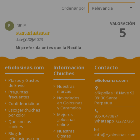
Ordenar por
VALORACIÓN
P
Puri M.
5
star
star
star
star
star
04/09/2023
date_range
Mi preferida antes que la Nocilla
eGolosinas.com
Información
Contacto
Chuches
Plazos y Gastos
eGolosinas.com
de Envío
Nuestras
marcas
Preguntas
c/Ripolles 18 Nave 92
frecuentes
08130 Santa
Novedades
Perpetua
en Golosinas
Confidencialidad
y Caramelos
Escoger chuches
Mejores
por color
935704708 //
golosinas
Whatsapp 722727361
Que son las
online
cookies
Nuestras
Blog de
info@egolosinas.com
últimas
eGolosinas.com