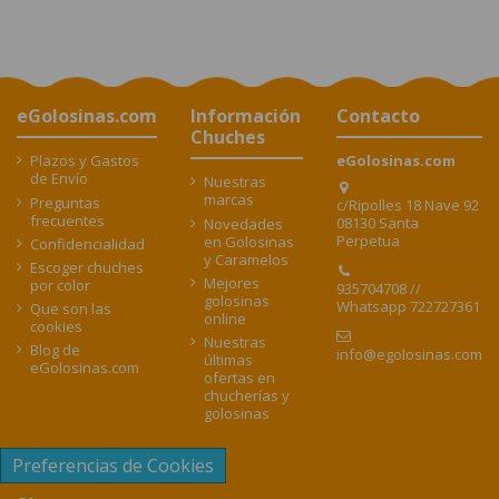
eGolosinas.com
Información
Contacto
Chuches
Plazos y Gastos
eGolosinas.com
de Envío
Nuestras
marcas
Preguntas
c/Ripolles 18 Nave 92
frecuentes
08130 Santa
Novedades
Perpetua
en Golosinas
Confidencialidad
y Caramelos
Escoger chuches
Mejores
por color
935704708 //
golosinas
Whatsapp 722727361
Que son las
online
cookies
Nuestras
Blog de
info@egolosinas.com
últimas
eGolosinas.com
ofertas en
chucherías y
golosinas
Preferencias de Cookies