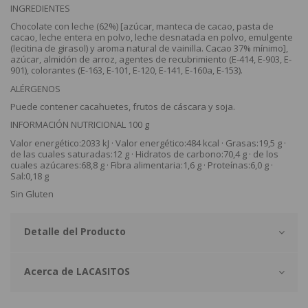
INGREDIENTES
Chocolate con leche (62%) [azúcar, manteca de cacao, pasta de
cacao, leche entera en polvo, leche desnatada en polvo, emulgente
(lecitina de girasol) y aroma natural de vainilla. Cacao 37% mínimo],
azúcar, almidón de arroz, agentes de recubrimiento (E-414, E-903, E-
901), colorantes (E-163, E-101, E-120, E-141, E-160a, E-153).
ALÉRGENOS
Puede contener cacahuetes, frutos de cáscara y soja.
INFORMACIÓN NUTRICIONAL 100 g
Valor energético:2033 kJ · Valor energético:484 kcal · Grasas:19,5 g ·
de las cuales saturadas:12 g · Hidratos de carbono:70,4 g · de los
cuales azúcares:68,8 g · Fibra alimentaria:1,6 g · Proteínas:6,0 g ·
Sal:0,18 g
Sin Gluten
Detalle del Producto
Acerca de LACASITOS