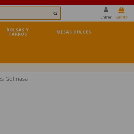
Entrar
Carrito
BOLSAS Y
MESAS DULCES
TARROS
es Golmasa