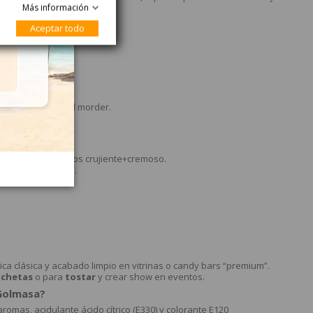
y detalles de empresa.
Más información
Aceptar todo
terior aireado.
a dar “crack” al morder.
constante.
es “gourmet”, combos crujiente+cremoso.
 fogata o soplete.
ica clásica y acabado limpio en vitrinas o candy bars “premium”.
ochetas
o para
tostar
y crear show en eventos.
 Golmasa?
romas, acidulante ácido cítrico (E330) y colorante E120