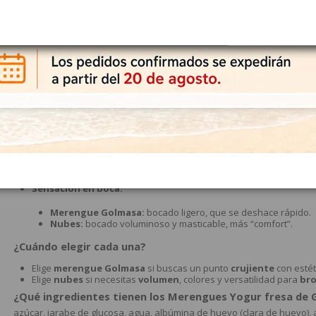
haces tu
compra online
con total acierto para fiestas, mesas dulces 
Textura:
Merengue Golmasa:
exterior seco y ligeramente crujiente; in
Nubes:
esponjosas, blanditas y elásticas.
Proceso/estructura:
Merengue Golmasa:
espuma azucarada secada/horneada par
Nubes:
espuma gelificada y húmeda que mantiene suavidad 
Uso ideal:
Merengue Golmasa:
topping de tartas, shot de café, detall
Nubes:
brochetas, fondue, decorar cupcakes, y para tostar en
Sensación en boca:
Merengue Golmasa:
bocado ligero, que se deshace rápido.
Nubes:
bocado voluminoso y masticable, más “comfort”.
¿Cuándo elegir cada una?
Elige
merengue Golmasa
si buscas un punto
crujiente
con estét
Elige
nubes
si necesitas
volumen
, colores y versatilidad para
br
¿Qué ingredientes tienen los Merengues Yogur fresa de
azúcar, jarabe de glucosa, agua, albúmina de huevo (clara de huevo), a