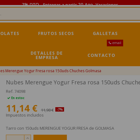
OLATES
FRUTOS SECOS
GALLETAS
email
DETALLES DE
CONTACTO
EMPRESA
es Merengue Yogur Fresa rosa 150uds Chuches Golmasa
Nubes Merengue Yogur Fresa rosa 150uds Chuch
Ref.
74098
En estoc
11,14 €
11,98 €
-7%
Impuestos incluidos
Tarro con 150uds MERENGUE YOGUR FRESA de GOLMASA