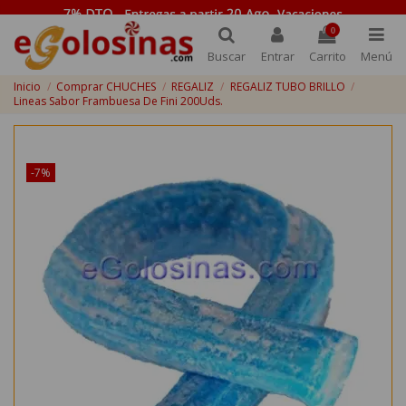
0
Buscar
Entrar
Carrito
Menú
Inicio
Comprar CHUCHES
REGALIZ
REGALIZ TUBO BRILLO
Lineas Sabor Frambuesa De Fini 200Uds.
¡Disponible sólo en Internet!
-7%