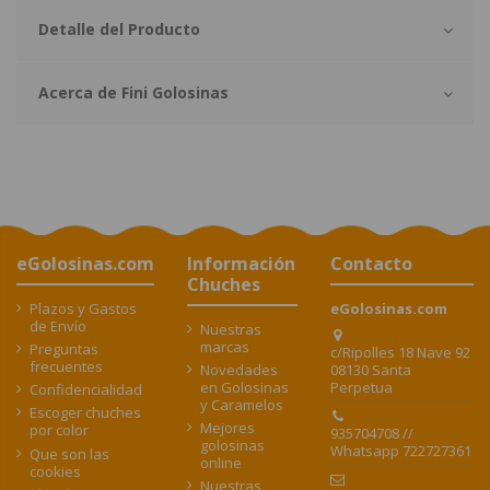
Detalle del Producto
Acerca de Fini Golosinas
eGolosinas.com
Información
Contacto
Chuches
Plazos y Gastos
eGolosinas.com
de Envío
Nuestras
marcas
Preguntas
c/Ripolles 18 Nave 92
frecuentes
08130 Santa
Novedades
Perpetua
en Golosinas
Confidencialidad
y Caramelos
Escoger chuches
Mejores
por color
935704708 //
golosinas
Whatsapp 722727361
Que son las
online
cookies
Nuestras