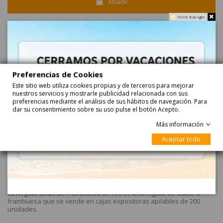
Añadir
Do not show again.
Haga su pedido ahora y recíbalo...
entre
24-08-2026
y
25-08-2026
con
Correos Express
entre
25-08-2026
y
26-08-2026
con
Correos Express Baleares
Preferencias de Cookies
Este sitio web utiliza cookies propias y de terceros para mejorar
nuestros servicios y mostrarle publicidad relacionada con sus
Azul
preferencias mediante el análisis de sus hábitos de navegación. Para
dar su consentimiento sobre su uso pulse el botón Acepto.
Más información
Aceptar todo
Descripción
La Regaliz Linas de Frambuesa de Fini es una regaliz de sabor a
frambuesa que se vende en cajas expositoras apilables de 200
unidades.